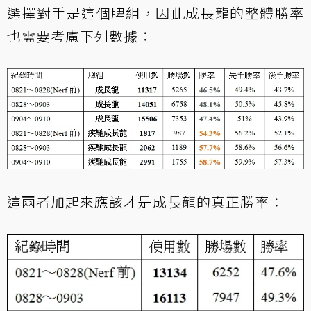
選擇對手是這個牌組，因此成長龍的整體勝率
也需要考慮下列數據：
這兩者加起來應該才是成長龍的真正勝率：