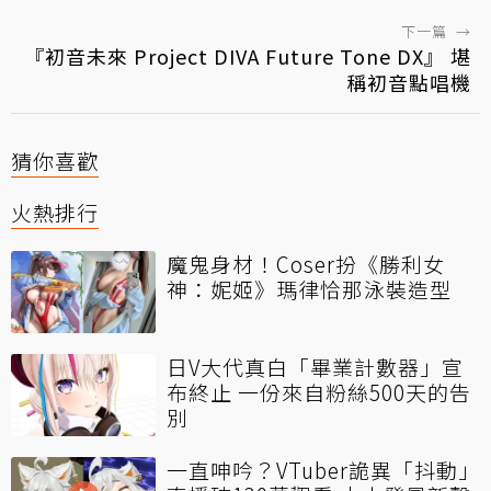
下一篇
→
『初音未來 Project DIVA Future Tone DX』 堪
稱初音點唱機
猜你喜歡
火熱排行
魔鬼身材！Coser扮《勝利女
神：妮姬》瑪律恰那泳裝造型
日V大代真白「畢業計數器」宣
布終止 一份來自粉絲500天的告
別
一直呻吟？VTuber詭異「抖動」