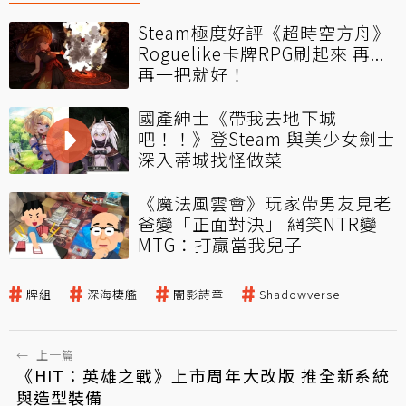
Steam極度好評《超時空方舟》
Roguelike卡牌RPG刷起來 再...
再一把就好！
國產紳士《帶我去地下城
吧！！》登Steam 與美少女劍士
深入蒂城找怪做菜
《魔法風雲會》玩家帶男友見老
爸變「正面對決」 網笑NTR變
MTG：打贏當我兒子
牌組
深海棲艦
闇影詩章
Shadowverse
←
上一篇
《HIT：英雄之戰》上市周年大改版 推全新系統
與造型裝備