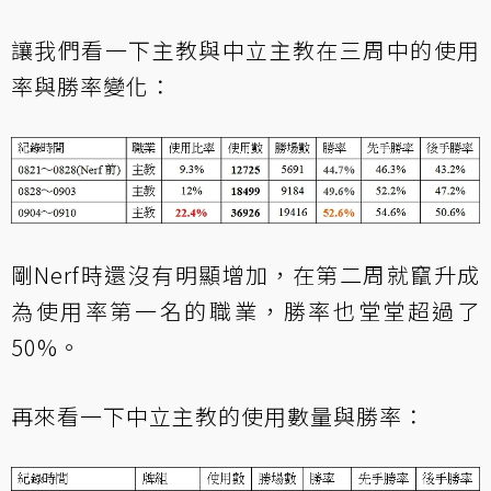
讓我們看一下主教與中立主教在三周中的使用
率與勝率變化：
剛Nerf時還沒有明顯增加，在第二周就竄升成
為使用率第一名的職業，勝率也堂堂超過了
50%。
再來看一下中立主教的使用數量與勝率：