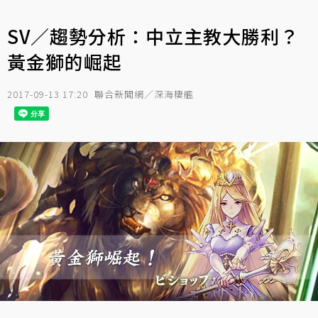
SV／趨勢分析：中立主教大勝利？
黃金獅的崛起
2017-09-13 17:20
聯合新聞網／深海棲艦