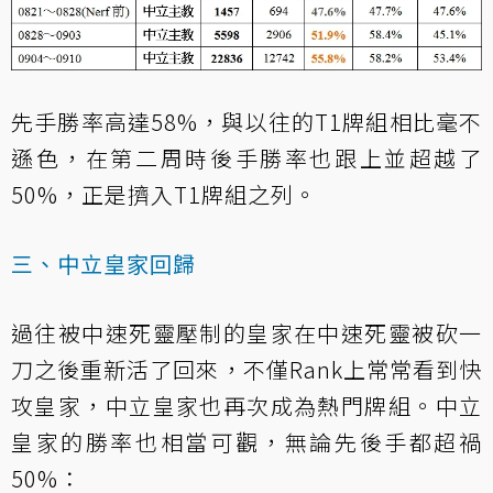
先手勝率高達58%，與以往的T1牌組相比毫不
遜色，在第二周時後手勝率也跟上並超越了
50%，正是擠入T1牌組之列。
三、中立皇家回歸
過往被中速死靈壓制的皇家在中速死靈被砍一
刀之後重新活了回來，不僅Rank上常常看到快
攻皇家，中立皇家也再次成為熱門牌組。中立
皇家的勝率也相當可觀，無論先後手都超禍
50%：