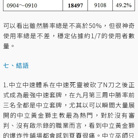
可以看出雖然勝率總是不高於50%，但很神奇
使用率總是不差，穩定佔據約1/7的使用者數
量。
七、結語
1.中立中速體系在中速死靈被砍了N刀之後正
式成為最強中速套牌，在九月第三周中勝率前
三名全都是中立套牌，尤其以可以瞬間大量展
開的中立
黃金獅
主教最為熱門，對於沒有審
判、沒有啟示錄的職業而言，看到中立
黃金獅
的爆炸性鋪場都會感到
豆頁
很痛。中立巫師只