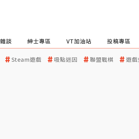
雜談
紳士專區
VT加油站
投稿專區
Steam遊戲
吸點迷因
聯盟戰棋
遊戲