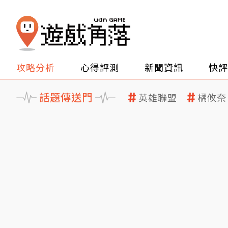
攻略分析
心得評測
新聞資訊
快評
話題傳送門
英雄聯盟
橘攸奈