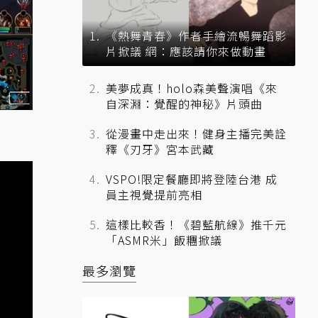
《熱舞青春》作者手繪流暢舞蹈影
片掀議 網：應該請你來做動畫
美夢成真！holo森美聲演唱《來
自深淵：覺醒的神秘》片頭曲
從漫畫中走出來！健身主播完美詮
釋《刃牙》宮本武藏
VSPO!限定餐廳即將登陸台港 成
員主視覺提前亮相
這樣比較香！《碧藍航線》推千元
「ASMR米」飯糰掀議
最多瀏覽