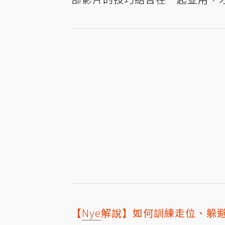
【
Nye
解說】如何訓練走位、躲