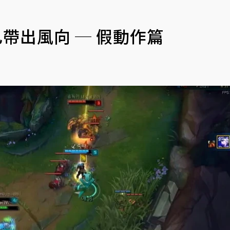
己帶出風向 ─ 假動作篇