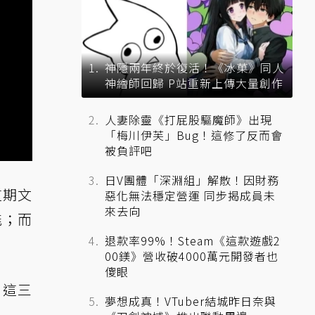
神隱兩年終於復活！《冰菓》同人
神繪師回歸 P站重新上傳大量創作
人妻除靈《打屁股驅魔師》出現
「梅川伊芙」Bug！這修了反而會
被負評吧
日V團體「深淵組」解散！因財務
這期文
惡化無法穩定營運 同步揭成員未
來去向
能；而
退款率99%！Steam《這款遊戲2
00鎂》營收破4000萬元開發者也
傻眼
。這三
夢想成真！VTuber結城昨日奈與