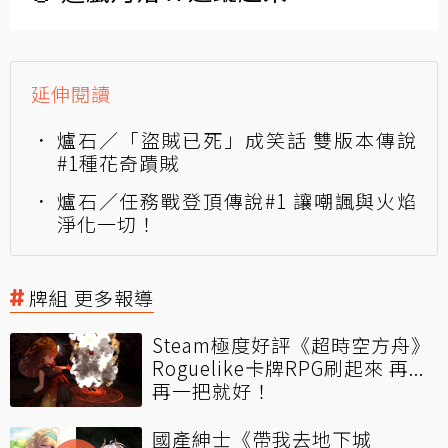
延伸閱讀
爐石／「盜賊已死」成笑話 雙版本傳說
#1種花奇蹟賊
爐石／任務戰登頂傳說#1 讓嘲諷與火焰
淨化一切！
牌組 更多報導
Steam極度好評《超時空方舟》
Roguelike卡牌RPG刷起來 再...
再一把就好！
國產紳士《帶我去地下城