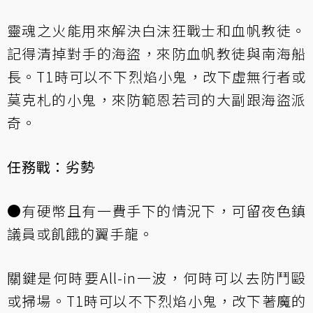
靈魂之火能用來解決白沫狂戰士和血帆教徒。
記得清掉對手的海盜，來防血帆教徒與南海船
長。T1時可以不下烈焰小鬼，改下虛無行者或
莫克札的小鬼，來防範恩若司的大副跟海盜派
奇。
任務戰：劣勢
●有硬幣且有一費手下的情況下，可留夜色鎮
議員或飢餓的翼手龍。
關鍵是何時要All-in一波，何時可以去防鬥毆
或掃場。T1時可以不下烈焰小鬼，改下著魔的