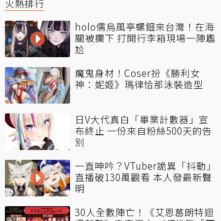
火熱排行
holo儒烏風亭螺鈿來台灣！在海
關被攔下 打開行李箱現場一陣尷
尬
魔鬼身材！Coser扮《勝利女
神：妮姬》瑪律恰那泳裝造型
日V大代真白「畢業計數器」宣
布終止 一份來自粉絲500天的告
別
一直呻吟？VTuber詭異「抖動」
直播破130萬觀看 本人發最新聲
明
30人全數陣亡！《艾恩葛朗特迴