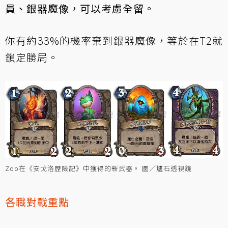
員、銀器魔像，可以考慮全留。
你有約33%的機率棄到銀器魔像，等於在T2就
鎖定勝局。
Zoo在《安戈洛歷險記》中獲得的新武器。 圖／爐石透視鏡
各職對戰重點