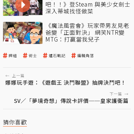
吧！！》登Steam 與美少女劍士
深入蒂城找怪做菜
《魔法風雲會》玩家帶男友見老
爸變「正面對決」 網笑NTR變
MTG：打贏當我兒子
牌組
術士
爐石戰記
編輯角落
←
上一篇
娜娜玩手遊：《遊戲王 決鬥聯盟》抽牌決鬥吧！
下一篇
→
SV／「夢境奇想」傳說卡評價──皇家護衛篇
猜你喜歡