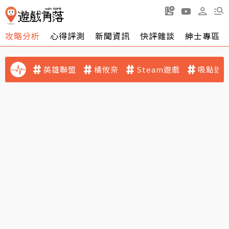
攻略分析
心得評測
新聞資訊
快評雜談
紳士專區
英雄聯盟
橘攸奈
Steam遊戲
吸點迷