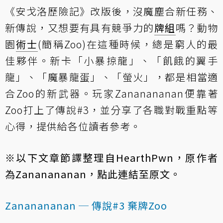
《安戈洛歷險記》改版後，沒魔塵合新任務、
新傳說，又想要有具有競爭力的
牌組
嗎？動物
園
術士
(簡稱Zoo)在這種時候，總是窮人的最
佳夥伴。新卡「小暴掠龍」、「飢餓的翼手
龍」、「魔暴龍蛋」、「螢火」，都是相當適
合Zoo的新武器。玩家Zananananan便靠著
Zoo打上了傳說#3，並分享了各職對戰重點等
心得，提供給各位讀者參考。
※以下文章節譯整理自HearthPwn，原作者
為Zananananan，
點此連結至原文
。
Zananananan ─ 傳說#3 棄牌Zoo