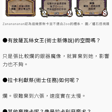
Zananananan認為這幾張新卡並不適合Zoo的體系。 圖／爐石透視鏡
●有放薩瓦絲女王(術士新傳說)的空間嗎？
只是張比較爛的銀器魔像，就算棄到她，影響
力也不夠。
●拉卡利獻祭(術士任務)如何呢？
爛。很難棄到六張，速度實在太慢。
●其他棄牌卡呢？像是拉卡利惡魔犬？