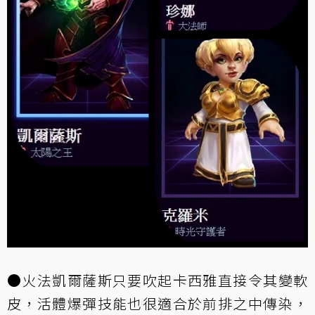
●火法凱爾薩斯只要吹起卡西雅直接令其變軟
皮，活體爆彈技能也很適合於前排之中傳染，