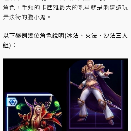
角色，手短的卡西雅最大的剋星就是躲遠遠玩
弄法術的膽小鬼。
以下舉例幾位角色說明(冰法、火法、沙法三人
組)：