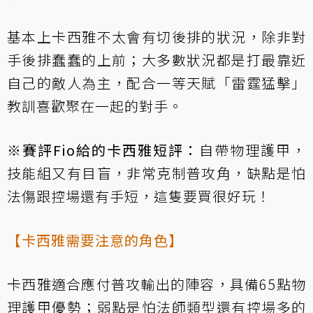
基本上卡西雅不太會有切後排的狀況，除非對
手後排蠢蠢的上前；大多數狀況都是打最靠近
自己的敵人為主，配合一等天賦「雷霆猛擊」
教訓喜歡聚在一起的對手。
※
賽評Fio
給的卡西雅短評：
自帶物理護甲，
技能組又有目盲，非常克制普攻角，缺點是怕
法傷跟控場還有手短，這隻要買很好玩！
【卡西雅需要注意的角色】
卡西雅適合應付普攻輸出的陣容，具備65點物
理護甲優勢；弱點是怕法師類型還有控場多的