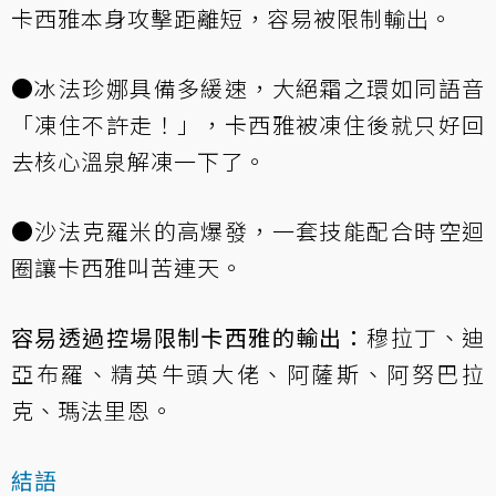
卡西雅本身攻擊距離短，容易被限制輸出。
●冰法珍娜具備多緩速，大絕霜之環如同語音
「凍住不許走！」，卡西雅被凍住後就只好回
去核心溫泉解凍一下了。
●沙法克羅米的高爆發，一套技能配合時空迴
圈讓卡西雅叫苦連天。
容易透過控場限制卡西雅的輸出：
穆拉丁、迪
亞布羅、精英牛頭大佬、阿薩斯、阿努巴拉
克、瑪法里恩。
結語