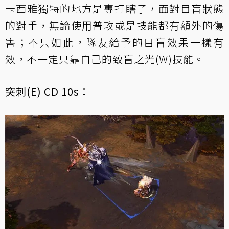
卡西雅獨特的地方是專打瞎子，面對目盲狀態
的對手，無論使用普攻或是技能都有額外的傷
害；不只如此，隊友給予的目盲效果一樣有
效，不一定只靠自己的致盲之光(W)技能。
突刺(E) CD 10s：