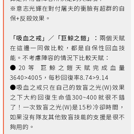
※意志光輝在對付屠夫的衝臉有超群的自
保+反殺效果。
「吸血之戒」／「巨鯨之鎧」：
兩個天賦
在這邊一同做比較，都是自保性回血技
能。不考慮陣容的情況下比較天賦：
●20等 巨鯨之鎧天賦完成血量
3640>4005，每秒回復率8.74>9.14
●吸血之戒只在自己的致盲之光(W)效果
之下大約回復生命值300~400就很不錯
了！一次致盲之光(W)是15秒冷卻時間，
如果沒有隊友其他致盲技能的支援是很不
夠用的。