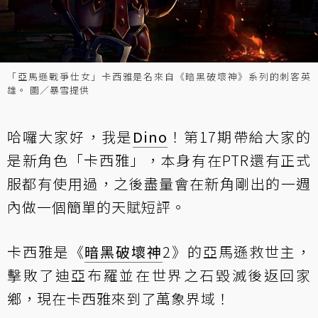
「亞馬遜戰爭仕女」卡西雅是名來自《暗黑破壞神》系列的刺客英
雄。 圖／暴雪提供
哈囉大家好，我是
Dino
！第17期帶給大家的
是新角色「卡西雅」，本身有在PTR還有正式
服都有使用過，之後盡量會在新角剛出的一週
內做一個簡單的天賦短評。
卡西雅是《
暗黑破壞神
2》的亞馬遜救世主，
擊敗了迪亞布羅並在世界之石毀滅後返回家
鄉，現在卡西雅來到了萬象界域！