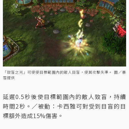
「致盲之光」可使使目標範圍內的敵人目盲，使其攻擊失準。 圖／暴
雪提供
延遲0.5秒後使目標範圍內的敵人致盲，持續
時間2秒。／被動：卡西雅可對受到目盲的目
標額外造成15%傷害。