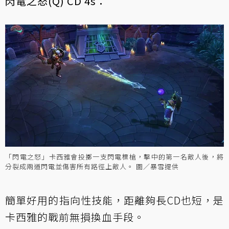
閃電之怒(Q) CD 4s：
「閃電之怒」卡西雅會投擲一支閃電標槍，擊中的第一名敵人後，將
分裂成兩道閃電並傷害所有路徑上敵人。 圖／暴雪提供
簡單好用的指向性技能，距離夠長CD也短，是
卡西雅的戰前無損換血手段。