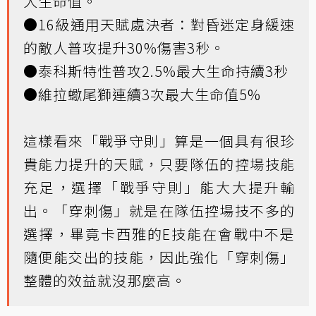
大生命值。
●16級通用天賦處決者：對昏迷定身緩速
的敵人普攻提升30%傷害3秒。
●泰科斯特性普攻2.5%最大生命持續3秒
●維拉蠍尾獅連續3次最大生命值5%
這樣看來「戰爭守則」算是一個具有很珍
貴能力提升的天賦，只要隊伍的控場技能
充足，選擇「戰爭守則」能大大提升輸
出。「穿刺傷」就是在隊伍控場技不多的
選擇，畢竟卡西雅的E技能在會戰中不是
隨便能交出的技能，因此強化「穿刺傷」
整體的效益就沒那麼高。