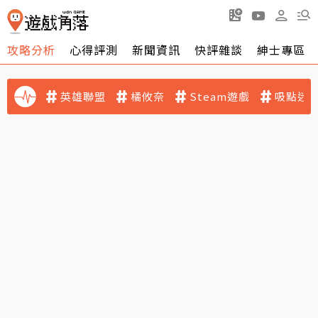
攻略分析
心得評測
新聞資訊
快評雜談
紳士專區
英雄聯盟
橘攸奈
Steam遊戲
吸點迷