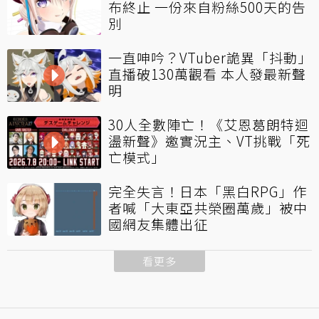
布終止 一份來自粉絲500天的告
別
一直呻吟？VTuber詭異「抖動」
直播破130萬觀看 本人發最新聲
明
30人全數陣亡！《艾恩葛朗特迴
盪新聲》邀實況主、VT挑戰「死
亡模式」
完全失言！日本「黑白RPG」作
者喊「大東亞共榮圈萬歲」被中
國網友集體出征
看更多