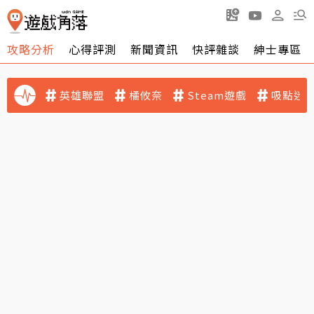
攻略分析
心得評測
新聞資訊
快評雜談
紳士專區
英雄聯盟
橘攸奈
Steam遊戲
吸點迷