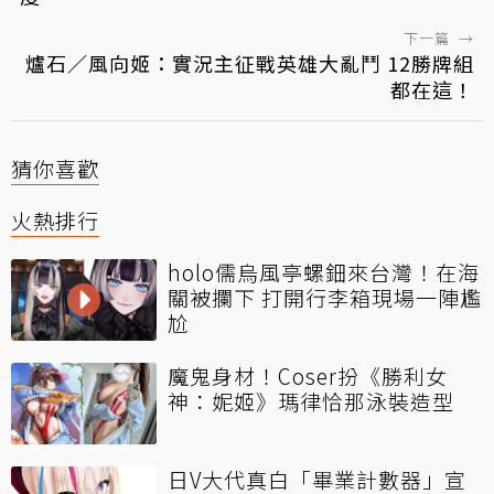
下一篇
→
爐石／風向姬：實況主征戰英雄大亂鬥 12勝牌組
都在這！
猜你喜歡
火熱排行
holo儒烏風亭螺鈿來台灣！在海
關被攔下 打開行李箱現場一陣尷
尬
魔鬼身材！Coser扮《勝利女
神：妮姬》瑪律恰那泳裝造型
日V大代真白「畢業計數器」宣