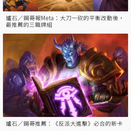
爐石／鋼哥報Meta：大刀一砍的平衡改動後，
最推薦的三職牌組
爐石／鋼哥推薦：《反派大進擊》必合的新卡