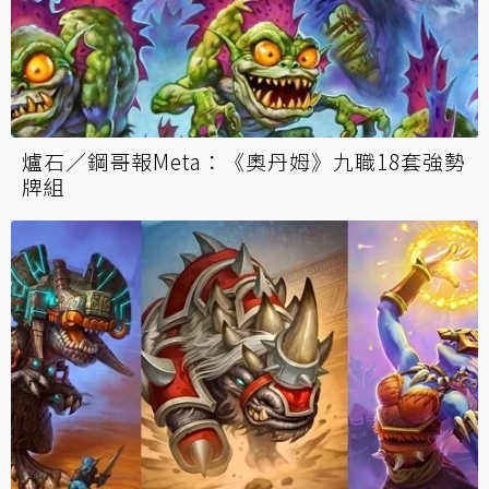
爐石／鋼哥報Meta：《奧丹姆》九職18套強勢
牌組