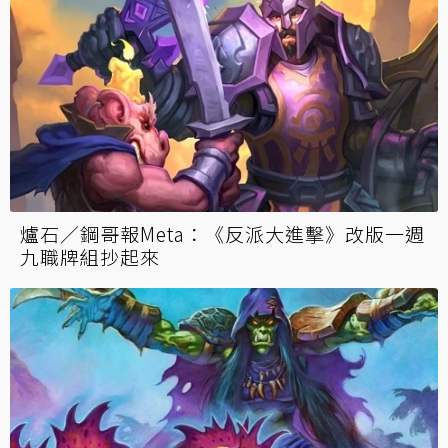
爐石／鋼哥報Meta：《反派大進擊》改版一週
九職牌組抄起來