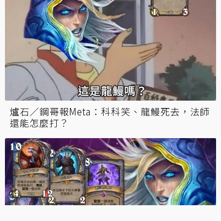
爐石／鋼哥報Meta：科科笑、龍鰻死去，法師
還能怎麼打？