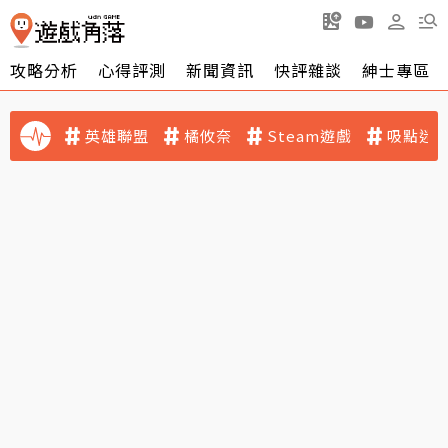
攻略分析
心得評測
新聞資訊
快評雜談
紳士專區
英雄聯盟
橘攸奈
Steam遊戲
吸點迷