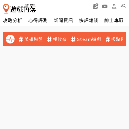
攻略分析
心得評測
新聞資訊
快評雜談
紳士專區
英雄聯盟
橘攸奈
Steam遊戲
吸點迷