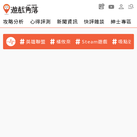
攻略分析
心得評測
新聞資訊
快評雜談
紳士專區
英雄聯盟
橘攸奈
Steam遊戲
吸點迷