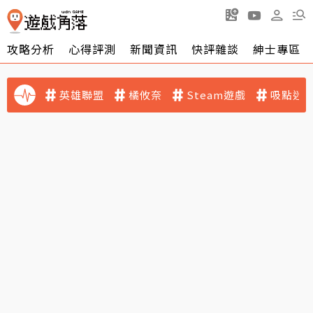
攻略分析
心得評測
新聞資訊
快評雜談
紳士專區
英雄聯盟
橘攸奈
Steam遊戲
吸點迷