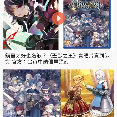
銷量太好也道歉？《聖獸之王》實體片賣到缺
貨 官方：出貨中請儘早預訂