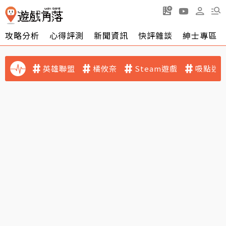
攻略分析
心得評測
新聞資訊
快評雜談
紳士專區
英雄聯盟
橘攸奈
Steam遊戲
吸點迷