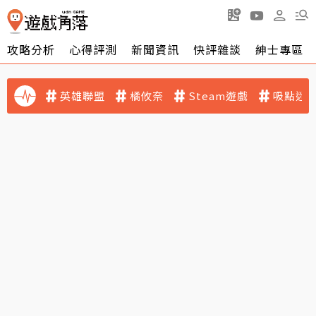
攻略分析
心得評測
新聞資訊
快評雜談
紳士專區
英雄聯盟
橘攸奈
Steam遊戲
吸點迷