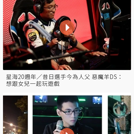
星海20週年／昔日選手今為人父 惡魔羊DS：
想跟女兒一起玩遊戲