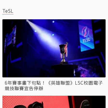
TeSL
6年賽事畫下句點！《英雄聯盟》LSC校園電子
競技聯賽宣告停辦