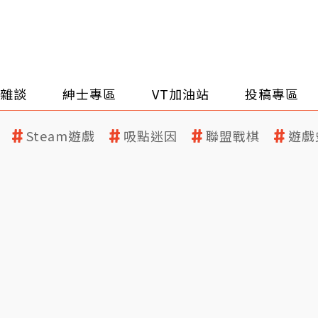
雜談
紳士專區
VT加油站
投稿專區
Steam遊戲
吸點迷因
聯盟戰棋
遊戲