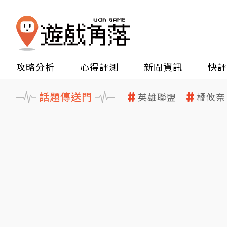
攻略分析
心得評測
新聞資訊
快評
話題傳送門
英雄聯盟
橘攸奈