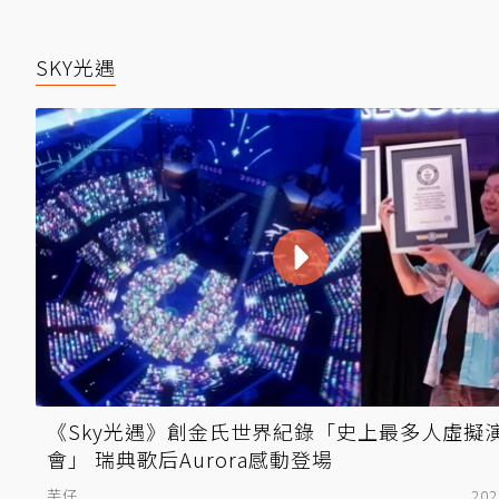
SKY光遇
《Sky光遇》創金氏世界紀錄「史上最多人虛擬
會」 瑞典歌后Aurora感動登場
芋仔
202