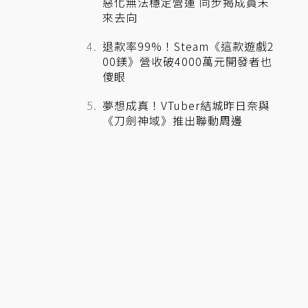
惡化無法穩定營運 同步揭成員未
來去向
退款率99%！Steam《這款遊戲2
00鎂》營收破4000萬元開發者也
傻眼
夢想成真！VTuber結城昨日奈與
《刀劍神域》推出聯動周邊