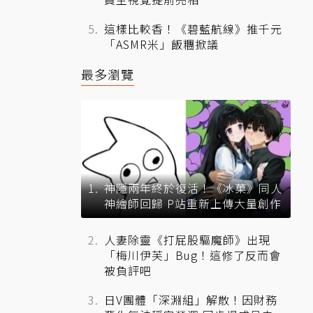
這樣比較香！《碧藍航線》推千元
「ASMR米」飯糰掀議
最多瀏覽
神隱兩年終於復活！《冰菓》同人
神繪師回歸 P站重新上傳大量創作
人妻除靈《打屁股驅魔師》出現
「梅川伊芙」Bug！這修了反而會
被負評吧
日V團體「深淵組」解散！因財務