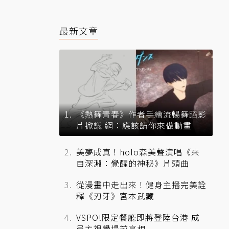
最新文章
《熱舞青春》作者手繪流暢舞蹈影
片掀議 網：應該請你來做動畫
美夢成真！holo森美聲演唱《來
自深淵：覺醒的神秘》片頭曲
從漫畫中走出來！健身主播完美詮
釋《刃牙》宮本武藏
VSPO!限定餐廳即將登陸台港 成
員主視覺提前亮相