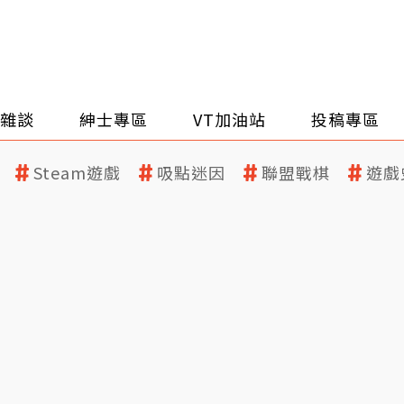
雜談
紳士專區
VT加油站
投稿專區
Steam遊戲
吸點迷因
聯盟戰棋
遊戲