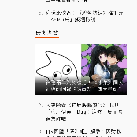
這樣比較香！《碧藍航線》推千元
「ASMR米」飯糰掀議
最多瀏覽
神隱兩年終於復活！《冰菓》同人
神繪師回歸 P站重新上傳大量創作
人妻除靈《打屁股驅魔師》出現
「梅川伊芙」Bug！這修了反而會
被負評吧
日V團體「深淵組」解散！因財務