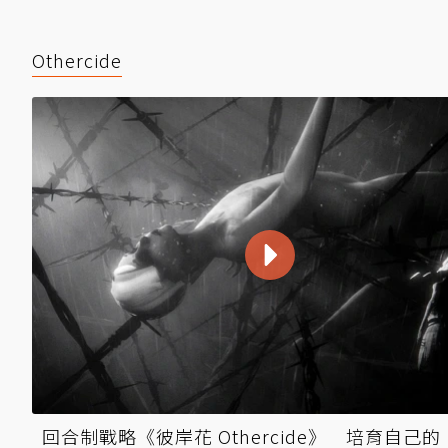
Othercide
回合制戰略《彼岸花 Othercide》 培育自己的