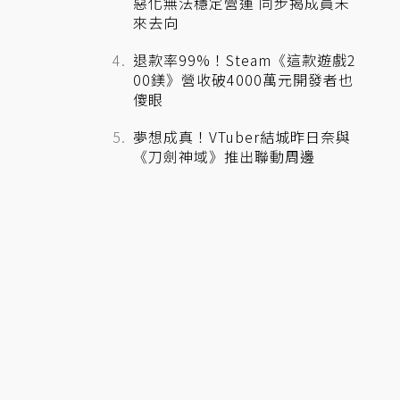
惡化無法穩定營運 同步揭成員未
來去向
退款率99%！Steam《這款遊戲2
00鎂》營收破4000萬元開發者也
傻眼
夢想成真！VTuber結城昨日奈與
《刀劍神域》推出聯動周邊