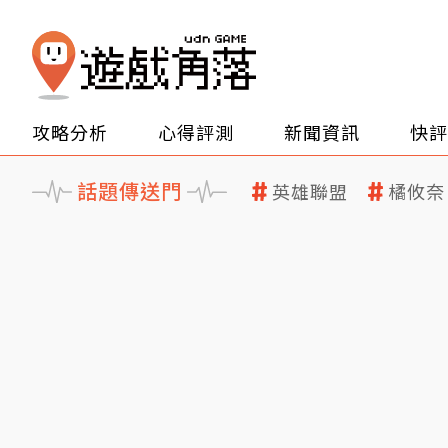
攻略分析
心得評測
新聞資訊
快評
話題傳送門
英雄聯盟
橘攸奈