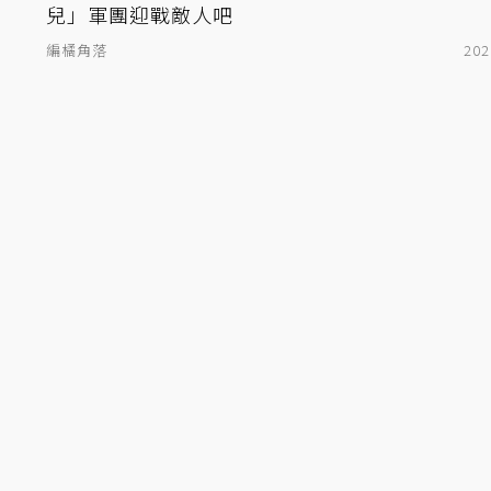
兒」軍團迎戰敵人吧
編橘角落
202