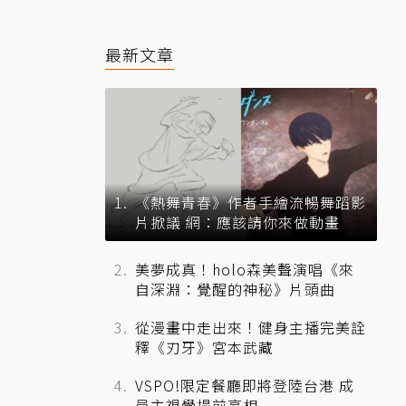
最新文章
《熱舞青春》作者手繪流暢舞蹈影
片掀議 網：應該請你來做動畫
美夢成真！holo森美聲演唱《來
自深淵：覺醒的神秘》片頭曲
從漫畫中走出來！健身主播完美詮
釋《刃牙》宮本武藏
VSPO!限定餐廳即將登陸台港 成
員主視覺提前亮相