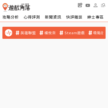
攻略分析
心得評測
新聞資訊
快評雜談
紳士專區
英雄聯盟
橘攸奈
Steam遊戲
吸點迷