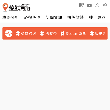
攻略分析
心得評測
新聞資訊
快評雜談
紳士專區
英雄聯盟
橘攸奈
Steam遊戲
吸點迷