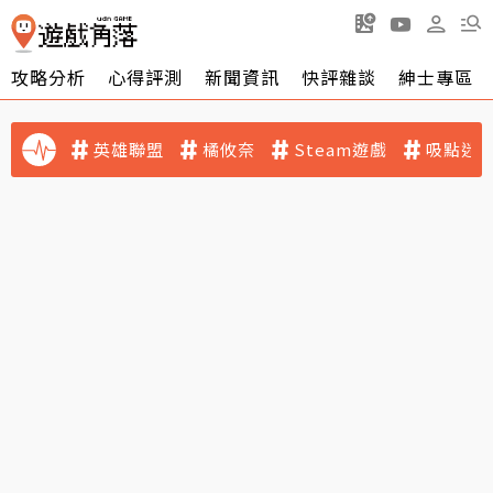
攻略分析
心得評測
新聞資訊
快評雜談
紳士專區
英雄聯盟
橘攸奈
Steam遊戲
吸點迷