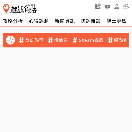
攻略分析
心得評測
新聞資訊
快評雜談
紳士專區
英雄聯盟
橘攸奈
Steam遊戲
吸點迷