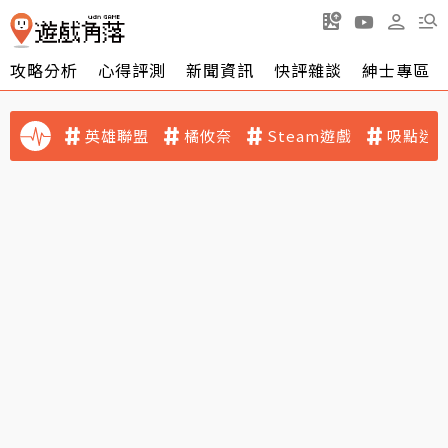
攻略分析
心得評測
新聞資訊
快評雜談
紳士專區
英雄聯盟
橘攸奈
Steam遊戲
吸點迷