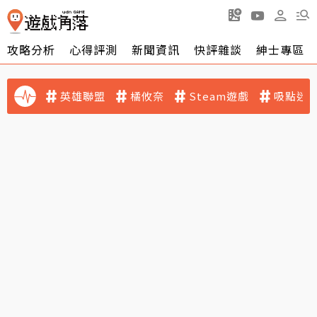
攻略分析
心得評測
新聞資訊
快評雜談
紳士專區
英雄聯盟
橘攸奈
Steam遊戲
吸點迷