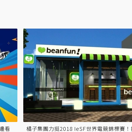
這邊看
橘子集團力挺2018 IeSF世界電競錦標賽