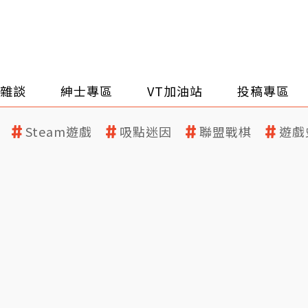
雜談
紳士專區
VT加油站
投稿專區
Steam遊戲
吸點迷因
聯盟戰棋
遊戲