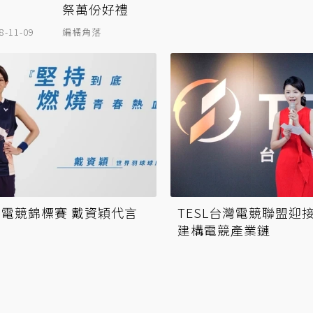
祭萬份好禮
8-11-09
編橘角落
世界電競錦標賽 戴資穎代言
TESL台灣電競聯盟迎
建構電競產業鏈