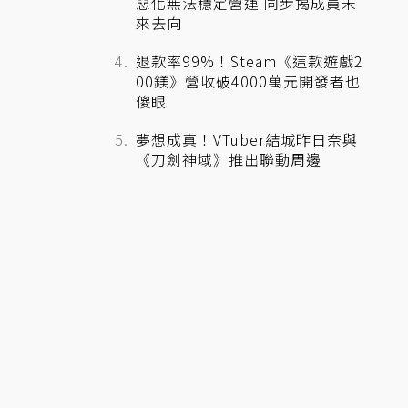
惡化無法穩定營運 同步揭成員未
來去向
退款率99%！Steam《這款遊戲2
00鎂》營收破4000萬元開發者也
傻眼
夢想成真！VTuber結城昨日奈與
《刀劍神域》推出聯動周邊