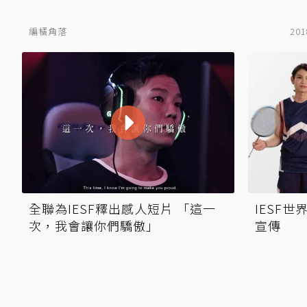
編橘角落
201
全聯為IESF釋出感人短片 「這一
IESF
次，我會讓你們驕傲」
宣傳