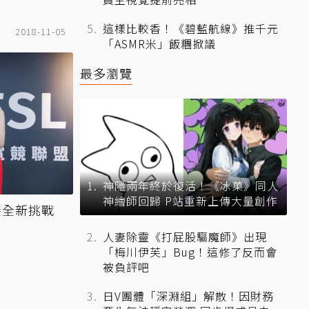
這樣比較香！《碧藍航線》推千元
2018-11-05
「ASMR米」飯糰掀議
最多瀏覽
神隱兩年終於復活！《冰菓》同人
神繪師回歸 P站重新上傳大量創作
接全新挑戰
人妻除靈《打屁股驅魔師》出現
「梅川伊芙」Bug！這修了反而會
被負評吧
日V團體「深淵組」解散！因財務