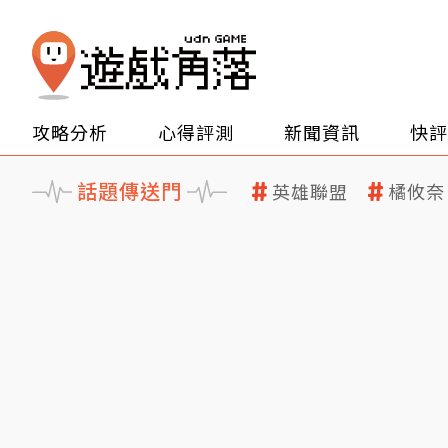
攻略分析
心得評測
新聞資訊
快評
話題傳送門
英雄聯盟
橘攸奈