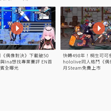
格鬥《偶像對決》下載破50
快轉498年！桐生可可
li與Ina想找專業賽評 EN首
hololive同人格鬥《
來賓全曝光
月Steam免費上市