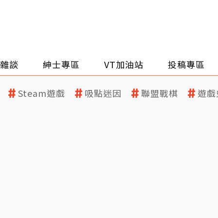
雜談
紳士專區
VT加油站
投稿專區
Steam遊戲
吸點迷因
聯盟戰棋
遊戲