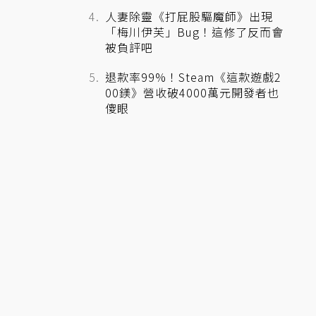
人妻除靈《打屁股驅魔師》出現
「梅川伊芙」Bug！這修了反而會
被負評吧
退款率99%！Steam《這款遊戲2
00鎂》營收破4000萬元開發者也
傻眼