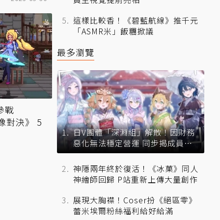
這樣比較香！《碧藍航線》推千元
「ASMR米」飯糰掀議
最多瀏覽
參戰
偶像對決》 5
日V團體「深淵組」解散！因財務
惡化無法穩定營運 同步揭成員未
來去向
神隱兩年終於復活！《冰菓》同人
神繪師回歸 P站重新上傳大量創作
展現大胸襟！Coser扮《絕區零》
蕾米埃爾粉絲福利給好給滿