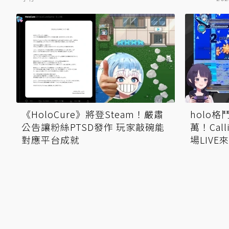
《HoloCure》將登Steam！嚴肅
holo
公告讓粉絲PTSD發作 玩家敲碗能
萬！Cal
對應平台成就
場LIVE