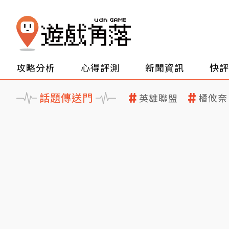
攻略分析
心得評測
新聞資訊
快評
話題傳送門
英雄聯盟
橘攸奈