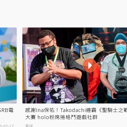
SRB電
感謝Ina保佑！Takodachi連霸《聖騎士之戰
大賽 holo粉席捲格鬥遊戲社群
3-07-17
芋仔