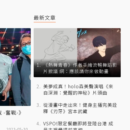
最新文章
《熱舞青春》作者手繪流暢舞蹈影
片掀議 網：應該請你來做動畫
美夢成真！holo森美聲演唱《來
自深淵：覺醒的神秘》片頭曲
從漫畫中走出來！健身主播完美詮
釋《刃牙》宮本武藏
 -奮戰-》
VSPO!限定餐廳即將登陸台港 成
2023-05-30
員主視覺提前亮相