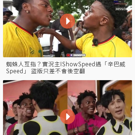
蜘蛛人互指？實況主IShowSpeed遇「辛巴威
Speed」 盜版只差不會後空翻