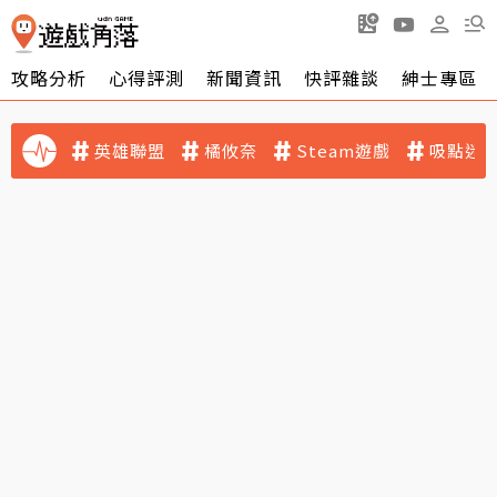
攻略分析
心得評測
新聞資訊
快評雜談
紳士專區
英雄聯盟
橘攸奈
Steam遊戲
吸點迷