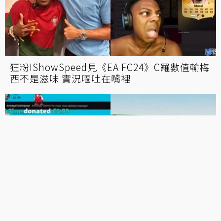
狂粉IShowSpeed見《EA FC24》C羅數值輸梅
西不是滋味 實況嘔吐在嘴裡