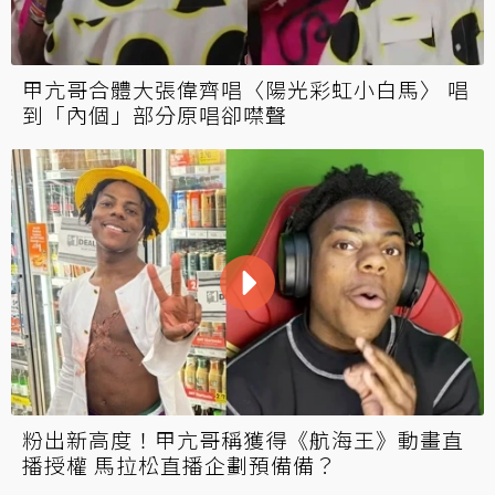
甲亢哥合體大張偉齊唱〈陽光彩虹小白馬〉 唱
到「內個」部分原唱卻噤聲
粉出新高度！甲亢哥稱獲得《航海王》動畫直
播授權 馬拉松直播企劃預備備？