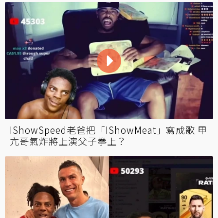
IShowSpeed老爸把「IShowMeat」寫成歌 甲
亢哥氣炸將上演父子拳上？