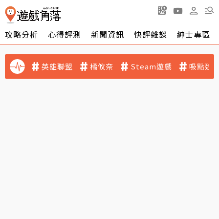
攻略分析
心得評測
新聞資訊
快評雜談
紳士專區
英雄聯盟
橘攸奈
Steam遊戲
吸點迷