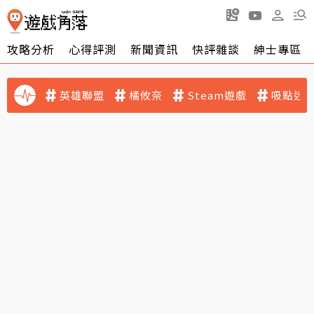
攻略分析
心得評測
新聞資訊
快評雜談
紳士專區
英雄聯盟
橘攸奈
Steam遊戲
吸點迷