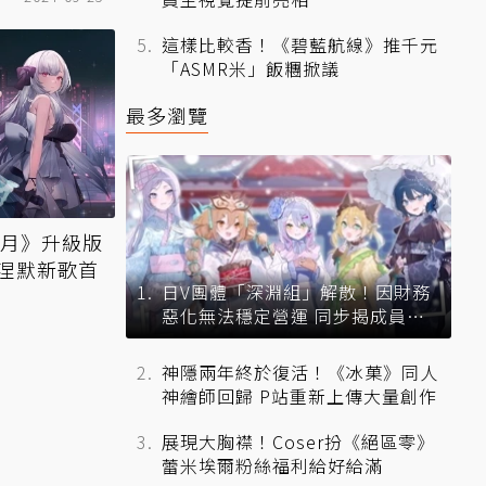
這樣比較香！《碧藍航線》推千元
「ASMR米」飯糰掀議
最多瀏覽
水月》升級版
涅默新歌首
日V團體「深淵組」解散！因財務
惡化無法穩定營運 同步揭成員未
來去向
神隱兩年終於復活！《冰菓》同人
神繪師回歸 P站重新上傳大量創作
展現大胸襟！Coser扮《絕區零》
蕾米埃爾粉絲福利給好給滿