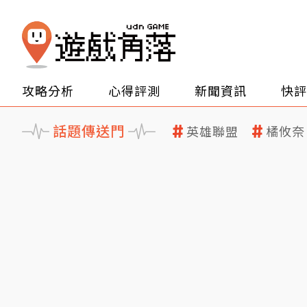
攻略分析
心得評測
新聞資訊
快評
話題傳送門
英雄聯盟
橘攸奈