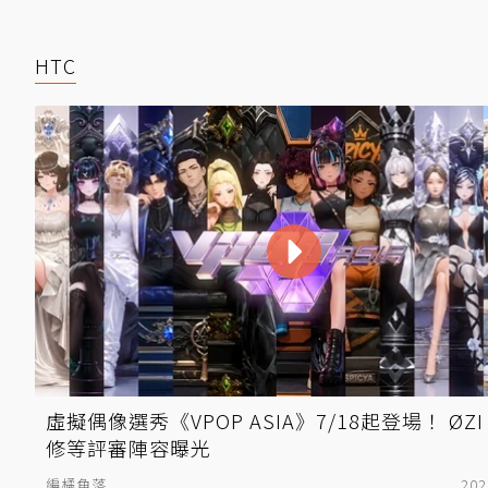
HTC
虛擬偶像選秀《VPOP ASIA》7/18起登場！ ØZ
修等評審陣容曝光
編橘角落
202