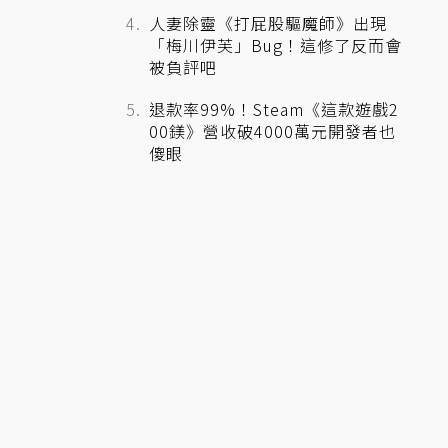
人妻除靈《打屁股驅魔師》出現
「梅川伊芙」Bug！這修了反而會
被負評吧
退款率99%！Steam《這款遊戲2
00鎂》營收破4000萬元開發者也
傻眼