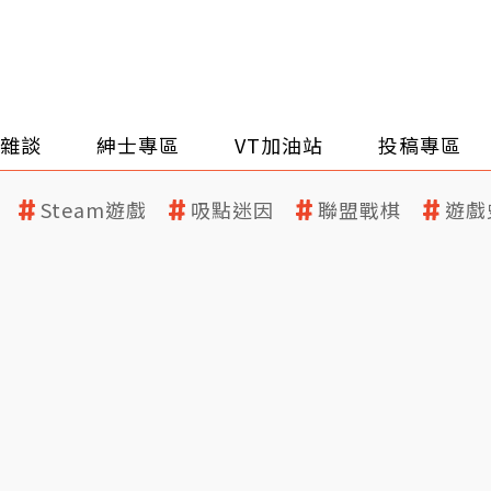
雜談
紳士專區
VT加油站
投稿專區
Steam遊戲
吸點迷因
聯盟戰棋
遊戲