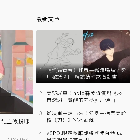
最新文章
《熱舞青春》作者手繪流暢舞蹈影
片掀議 網：應該請你來做動畫
美夢成真！holo森美聲演唱《來
自深淵：覺醒的神秘》片頭曲
從漫畫中走出來！健身主播完美詮
釋《刃牙》宮本武藏
實況主假扮咪
VSPO!限定餐廳即將登陸台港 成
2024-09-25
員主視覺提前亮相