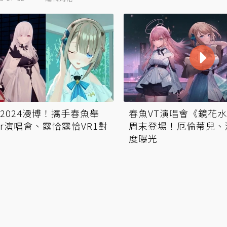
展2024漫博！攜手春魚舉
春魚VT演唱會《鏡花
ber演唱會、露恰露恰VR1對
周末登場！厄倫蒂兒、
度曝光