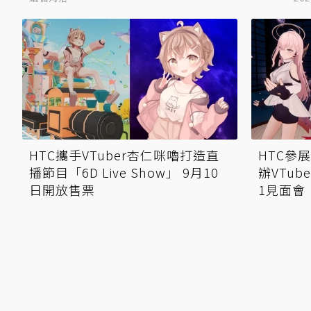
HTC攜手VTuber杏仁咪嚕打造直
HTC參
播節目「6D Live Show」 9月10
辦VTu
日開放售票
1見面會