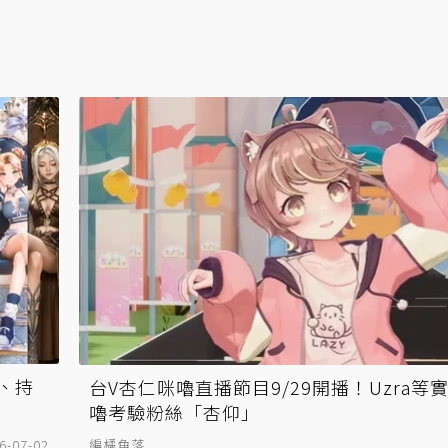
I、持
台V杏仁咪嚕直播節目9/29開播！Uzra等
嚕考驗粉絲「杏仰」
6-07-02
編橘角落