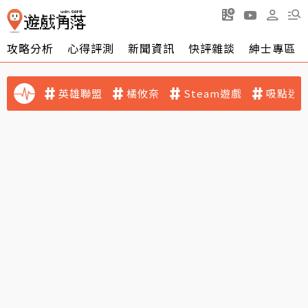
攻略分析
心得評測
新聞資訊
快評雜談
紳士專區
英雄聯盟
橘攸奈
Steam遊戲
吸點迷