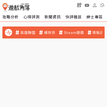
攻略分析
心得評測
新聞資訊
快評雜談
紳士專區
英雄聯盟
橘攸奈
Steam遊戲
吸點迷