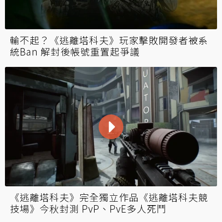
輸不起？《逃離塔科夫》玩家擊敗開發者被系
統Ban 解封後帳號重置起爭議
《逃離塔科夫》完全獨立作品《逃離塔科夫競
技場》今秋封測 PvP、PvE多人死鬥