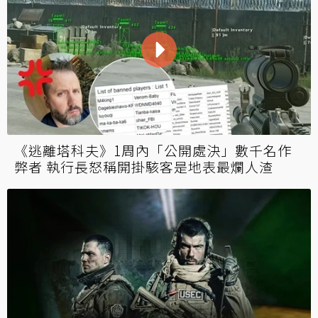
《逃離塔科夫》1周內「公開處決」數千名作
弊者 執行長怒稱開掛駭客是地表最爛人渣