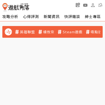
攻略分析
心得評測
新聞資訊
快評雜談
紳士專區
英雄聯盟
橘攸奈
Steam遊戲
吸點迷