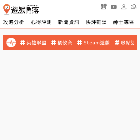
攻略分析
心得評測
新聞資訊
快評雜談
紳士專區
英雄聯盟
橘攸奈
Steam遊戲
吸點迷