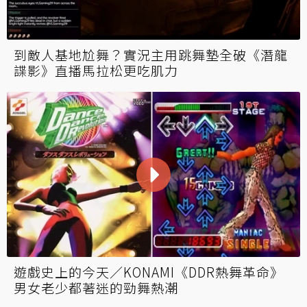
到敵人基地尬舞？實況主用跳舞墊全破《潛龍
諜影》直播馬拉松更吃肌力
遊戲史上的今天／KONAMI《DDR熱舞革命》
男女老少都著迷的勁舞熱潮