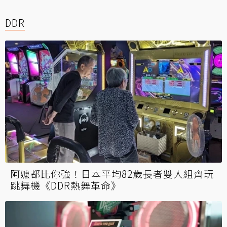
DDR
阿嬤都比你強！日本平均82歲長者雙人組齊玩
跳舞機《DDR熱舞革命》