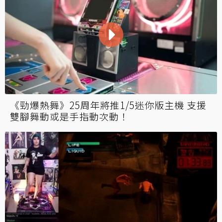
《勁爆熱舞》25周年將推1/5迷你版主機 支援
雙腳舞動或是手指動次動！