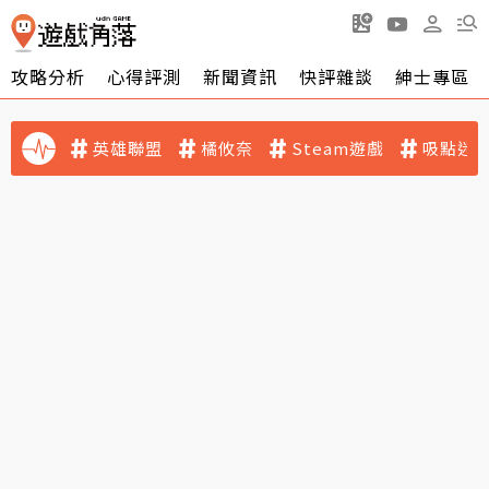
攻略分析
心得評測
新聞資訊
快評雜談
紳士專區
英雄聯盟
橘攸奈
Steam遊戲
吸點迷