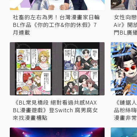
社畜的左右為男！台灣漫畫家日輪
女性向戀愛
BL作品《你的工作&你的休假》7
Air》開
月連載
門BL廣
《BL常見橋段 絕對看過共感MAX
《鏈鋸人
BL漫畫遊戲》登Switch 腐男腐女
品粉絲嗨
來找漫畫槽點
漫畫非常