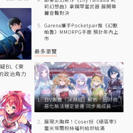
莉幻想曲》拿鋼琴當武器 展開華
麗音聲對決
Garena攜手Pocketpair推《幻獸
帕魯》MMORPG手遊 預計年內上
市
最多瀏覽
懸疑BL《東
男的政治角力
日V團體「深淵組」解散！因財務
惡化無法穩定營運 同步揭成員未
來去向
展現大胸襟！Coser扮《絕區零》
蕾米埃爾粉絲福利給好給滿