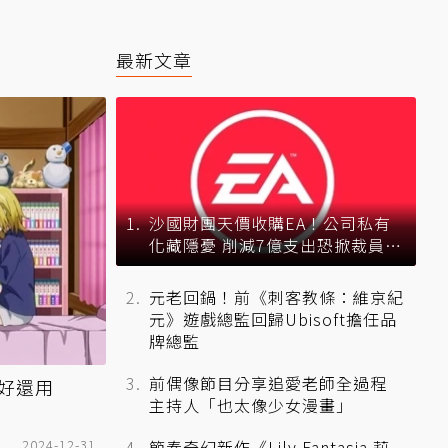
最新文章
沙國財團天價收購EA！公司私有
化藏隱憂 削減7億支出恐掀裁員風
暴？
元老回鍋！前《刺客教條：維京紀
元》遊戲總監回歸Ubisoft擔任品
牌總監
前偶像節目分享追愛老師全過程
收好還用
主持人「也太像少女漫畫」
2024-12-31
節奏奇幻新作《Lily Fantasia 莉