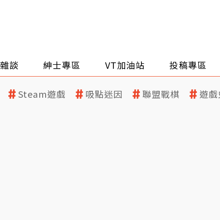
雜談
紳士專區
VT加油站
投稿專區
Steam遊戲
吸點迷因
聯盟戰棋
遊戲