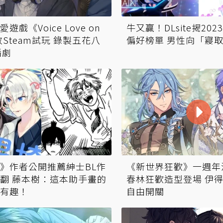
遊戲《Voice Love on
牛又贏！DLsite揭20
放Steam試玩 錄製五花八
偏好榜單 男性向「寢
播劇
》作者公開推薦紳士BL作
《新世界狂歡》一週年
翻 藤本樹：這本助手畫的
春林狂歡造型登場 伊
有趣！
自由開關