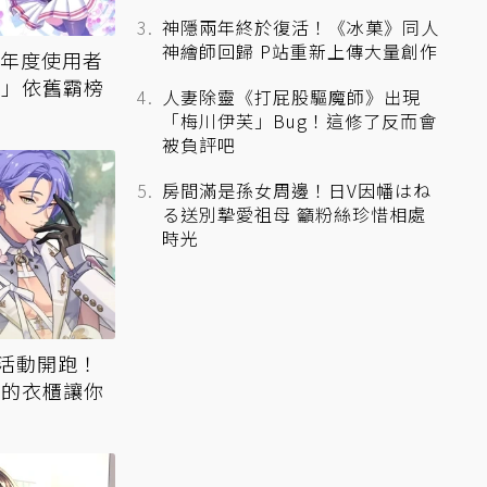
神隱兩年終於復活！《冰菓》同人
神繪師回歸 P站重新上傳大量創作
23年度使用者
取」依舊霸榜
人妻除靈《打屁股驅魔師》出現
「梅川伊芙」Bug！這修了反而會
被負評吧
房間滿是孫女周邊！日V因幡はね
る送別摯愛祖母 籲粉絲珍惜相處
時光
活動開跑！
得的衣櫃讓你