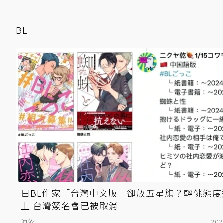
BL
日BL作家「台灣中文版」卻放五星旗？輕佻態度
上 台灣簽名會已被取消
油依
202