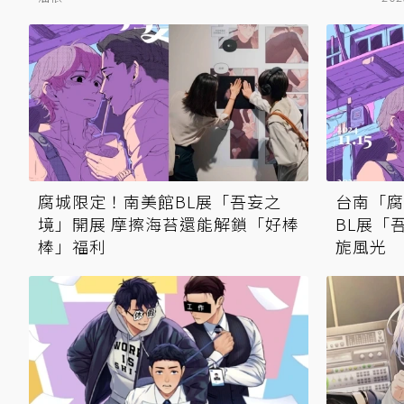
腐城限定！南美館BL展「吾妄之
台南「腐
境」開展 摩擦海苔還能解鎖「好棒
BL展「
棒」福利
旎風光