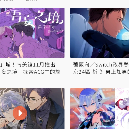
」城！南美館11月推出
薔薇向／Switch政界
吾妄之境」探索ACG中的旖
京24區-祈-》男上加