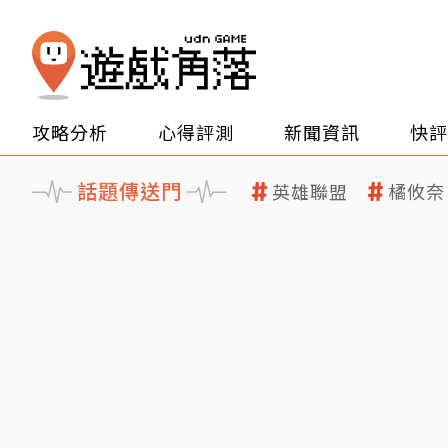
攻略分析
心得評測
新聞資訊
快評
話題傳送門
英雄聯盟
橘攸奈