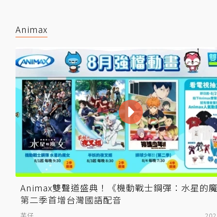
Animax
Animax雙聲道盛典！《機動戰士鋼彈：水星的
第二季首增台灣國語配音
芋仔
202