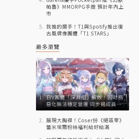
帕魯》MMORPG手遊 預計年內上
市
我推的選手！T1與Spotify推出復
古風偶像團體「T1 STARS」
最多瀏覽
日V團體「深淵組」解散！因財務
惡化無法穩定營運 同步揭成員未
來去向
展現大胸襟！Coser扮《絕區零》
蕾米埃爾粉絲福利給好給滿