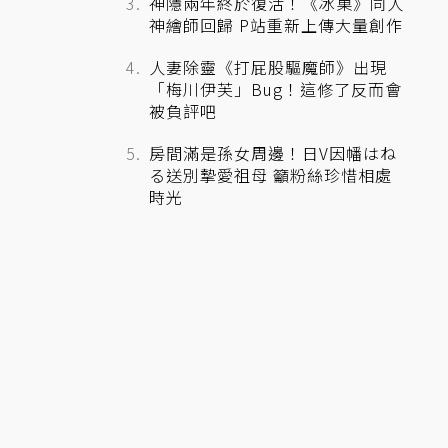
神隱兩年終於復活！《冰菓》同人
神繪師回歸 P站重新上傳大量創作
人妻除靈《打屁股驅魔師》出現
「梅川伊芙」Bug！這修了反而會
被負評吧
房間滿是孫女周邊！日V因幡はね
る送別摯愛祖母 籲粉絲珍惜相處
時光