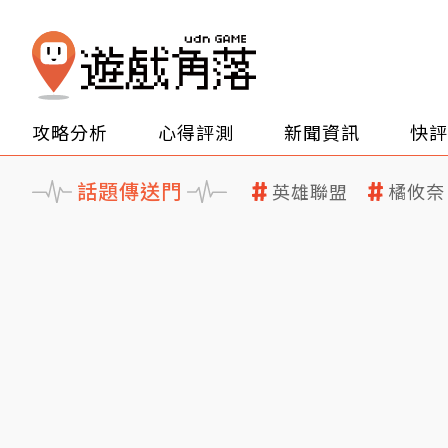
攻略分析
心得評測
新聞資訊
快評
話題傳送門
英雄聯盟
橘攸奈