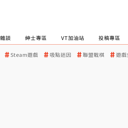
雜談
紳士專區
VT加油站
投稿專區
Steam遊戲
吸點迷因
聯盟戰棋
遊戲