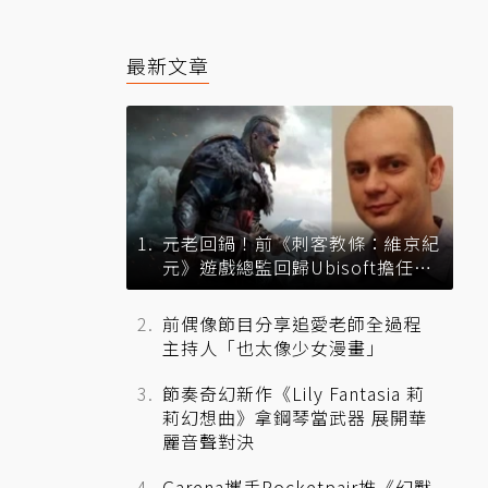
最新文章
元老回鍋！前《刺客教條：維京紀
元》遊戲總監回歸Ubisoft擔任品
牌總監
前偶像節目分享追愛老師全過程
主持人「也太像少女漫畫」
節奏奇幻新作《Lily Fantasia 莉
莉幻想曲》拿鋼琴當武器 展開華
麗音聲對決
Garena攜手Pocketpair推《幻獸