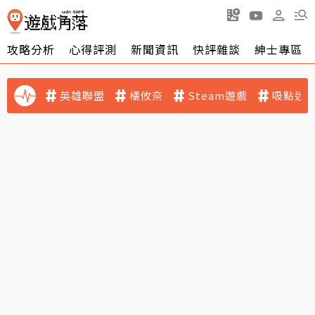
攻略分析
心得評測
新聞資訊
快評雜談
紳士專區
英雄聯盟
橘攸奈
Steam遊戲
吸點迷