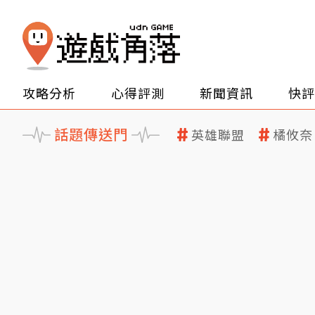
攻略分析
心得評測
新聞資訊
快評
話題傳送門
英雄聯盟
橘攸奈