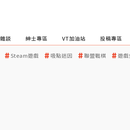
雜談
紳士專區
VT加油站
投稿專區
Steam遊戲
吸點迷因
聯盟戰棋
遊戲