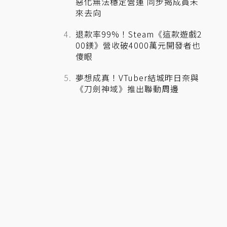
惡化無法穩定營運 同步揭成員未
來去向
退款率99%！Steam《這款遊戲2
00鎂》營收破4000萬元開發者也
傻眼
夢想成真！VTuber結城昨日奈與
《刀劍神域》推出聯動周邊