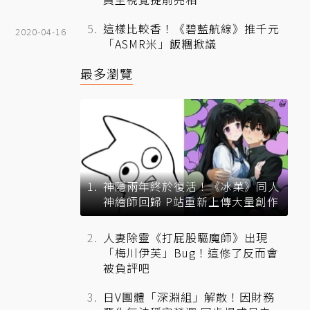
這樣比較香！《碧藍航線》推千元
2020-04-16
「ASMR米」飯糰掀議
最多瀏覽
神隱兩年終於復活！《冰菓》同人
神繪師回歸 P站重新上傳大量創作
人妻除靈《打屁股驅魔師》出現
「梅川伊芙」Bug！這修了反而會
被負評吧
日V團體「深淵組」解散！因財務