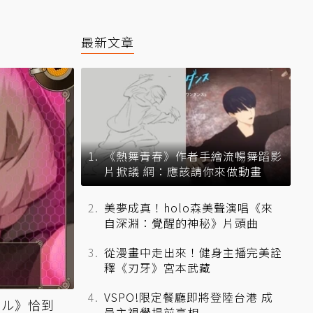
最新文章
《熱舞青春》作者手繪流暢舞蹈影
片掀議 網：應該請你來做動畫
美夢成真！holo森美聲演唱《來
自深淵：覺醒的神秘》片頭曲
從漫畫中走出來！健身主播完美詮
釋《刃牙》宮本武藏
VSPO!限定餐廳即將登陸台港 成
シル》恰到
員主視覺提前亮相