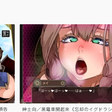
預告
紳士向／黑電車開起來《忘却のイグドラ