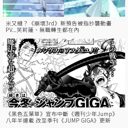
米又縫？《崩壞3rd》新預告被指抄襲動畫
PV...芙莉蓮、無職轉生都在內
《黑色五葉草》宣布中斷《週刊少年Jump》
八年半連載 改至季刊《JUMP GIGA》更新