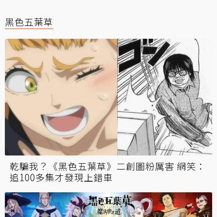
黑色五葉草
乾騙我？《黑色五葉草》二創圖粉厲害 網笑：
追100多集才發現上錯車