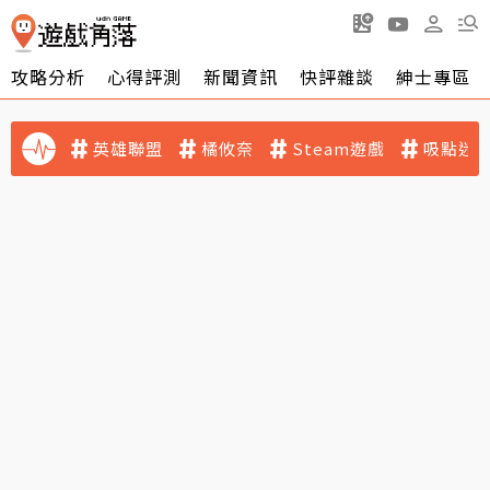
攻略分析
心得評測
新聞資訊
快評雜談
紳士專區
英雄聯盟
橘攸奈
Steam遊戲
吸點迷