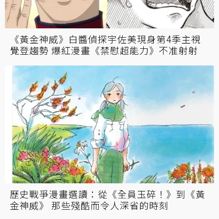
《黃金神威》白醬偵探宇佐美現身第4季主視
覺登趨勢 爆紅漫畫《禁慰超能力》不准射射
歷史戰爭漫畫選讀：從《全員玉碎！》到《黃
金神威》 那些殘酷而令人深省的時刻