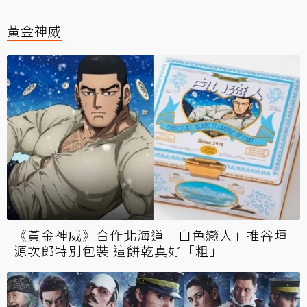
黃金神威
《黃金神威》合作北海道「白色戀人」推谷垣
源次郎特別包裝 這餅乾真好「粗」