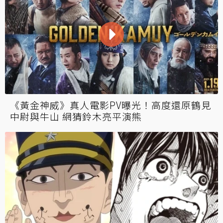
《黃金神威》真人電影PV曝光！高度還原鶴見
中尉與牛山 網猜鈴木亮平演熊