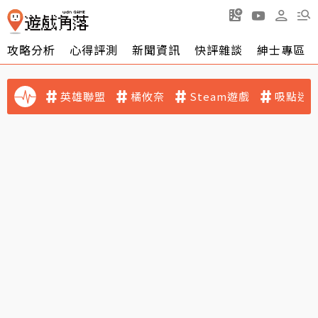
攻略分析
心得評測
新聞資訊
快評雜談
紳士專區
英雄聯盟
橘攸奈
Steam遊戲
吸點迷