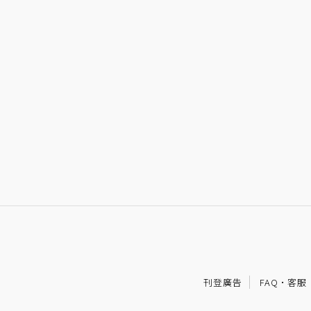
刊登廣告
FAQ
·
客服