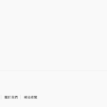
關於我們
網站總覽