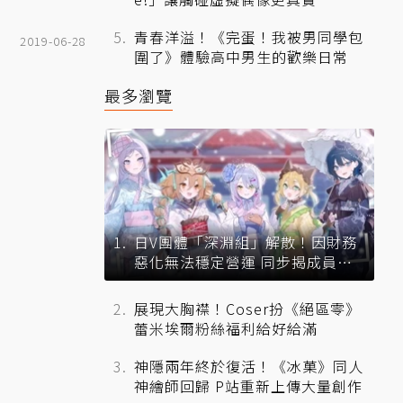
青春洋溢！《完蛋！我被男同學包
2019-06-28
圍了》體驗高中男生的歡樂日常
最多瀏覽
日V團體「深淵組」解散！因財務
惡化無法穩定營運 同步揭成員未
來去向
展現大胸襟！Coser扮《絕區零》
蕾米埃爾粉絲福利給好給滿
神隱兩年終於復活！《冰菓》同人
神繪師回歸 P站重新上傳大量創作