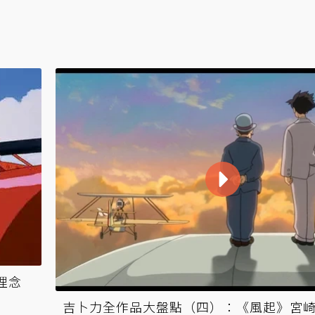
理念
吉卜力全作品大盤點（四）：《風起》宮