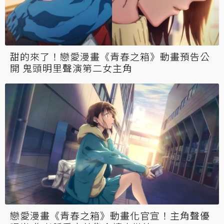
甜的來了！戀愛漫畫《青春之箱》動畫預告公
開 鬼頭明里聲演第二女主角
戀愛漫畫《青春之箱》動畫化官宣！主角聲優