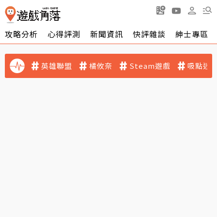
攻略分析
心得評測
新聞資訊
快評雜談
紳士專區
英雄聯盟
橘攸奈
Steam遊戲
吸點迷