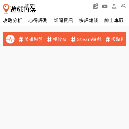
攻略分析
心得評測
新聞資訊
快評雜談
紳士專區
英雄聯盟
橘攸奈
Steam遊戲
吸點迷