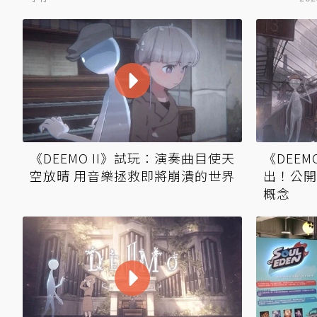
《DEEMO II》試玩：演奏曲目使天
《DEEM
空放晴 用音樂拯救即將崩潰的世界
出！公開
概念