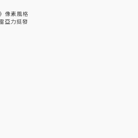
迷途》像素風格
雷亞力挺發