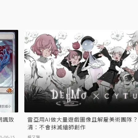
網諷致
雷亞用AI做大量遊戲圖像且解雇美術團隊？
清：不會抹滅繪師創作
3-06-15
楊又肇