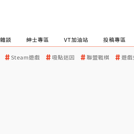
雜談
紳士專區
VT加油站
投稿專區
Steam遊戲
吸點迷因
聯盟戰棋
遊戲