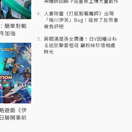
神繪師回歸 P站重新上傳大量創作
人妻除靈《打屁股驅魔師》出現
「梅川伊芙」Bug！這修了反而會
：簡單對戰
被負評吧
待加強
房間滿是孫女周邊！日V因幡はね
る送別摯愛祖母 籲粉絲珍惜相處
時光
略遊戲《伊
日展開事前