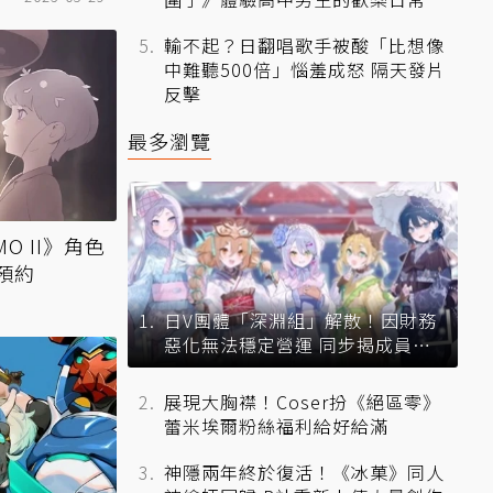
輸不起？日翻唱歌手被酸「比想像
中難聽500倍」惱羞成怒 隔天發片
反擊
最多瀏覽
O II》角色
預約
日V團體「深淵組」解散！因財務
惡化無法穩定營運 同步揭成員未
來去向
展現大胸襟！Coser扮《絕區零》
蕾米埃爾粉絲福利給好給滿
神隱兩年終於復活！《冰菓》同人