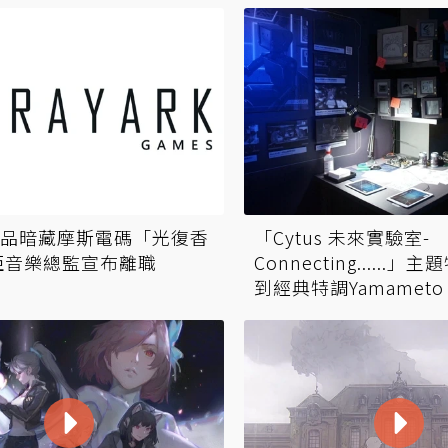
品暗藏摩斯電碼「光復香
「Cytus 未來實驗室-
 雷亞音樂總監宣布離職
Connecting......
到經典特調Yamamet