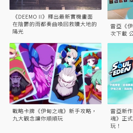
《DEEMO II》釋出最新實機畫面
在陰鬱的雨都奏曲喚回救贖大地的
雷亞《伊
陽光
次下載 
戰略卡牌《伊甸之魂》新手攻略，
雷亞新作《
九大觀念讓你順順玩
魂》正式
玩！