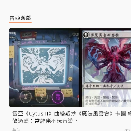
雷亞遊戲
雷亞《Cytus II》曲繪疑抄《魔法風雲會》卡圖 
敬過頭：當牌佬不玩音遊？
芋仔
202