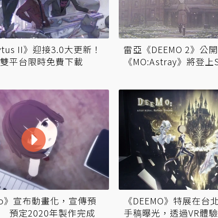
tus II》迎接3.0大更新！
雷亞《DEEMO 2》
雙平台限時免費下載
《MO:Astray》將登上S
mo》宣布動畫化，宣傳預
《DEEMO》特展在台
 預定2020年製作完成
手稿曝光，透過VR體