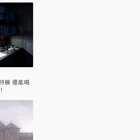
」主題特展 還能喝
o！