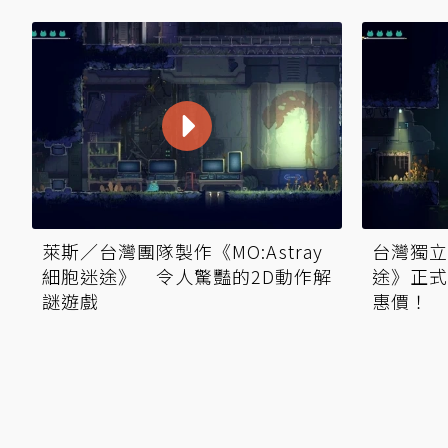
萊斯／台灣團隊製作《MO:Astray
台灣獨立遊
細胞迷途》 令人驚豔的2D動作解
途》正式
謎遊戲
惠價！