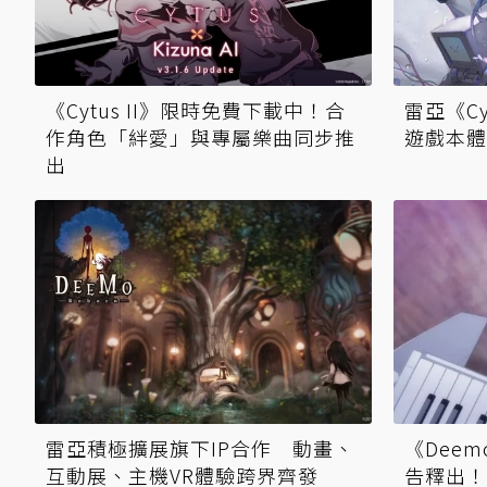
《Cytus II》限時免費下載中！合
雷亞《Cy
作角色「絆愛」與專屬樂曲同步推
遊戲本體
出
雷亞積極擴展旗下IP合作 動畫、
《Dee
互動展、主機VR體驗跨界齊發
告釋出！