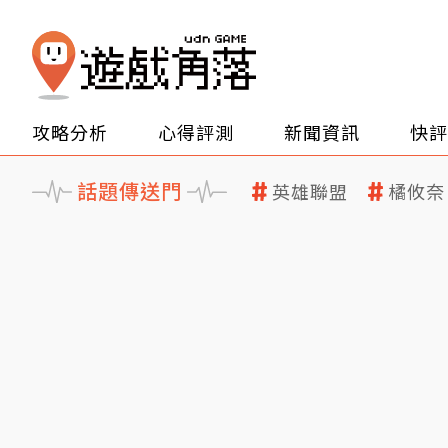
攻略分析
心得評測
新聞資訊
快評
話題傳送門
英雄聯盟
橘攸奈