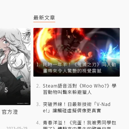
最新文章
耗時一年半！《鬼滅之刃》同人動
畫帶來令人驚艷的視覺震撼
Steam語音派對《Moo Who?》學
習動物叫聲來躲避獵人
突破界線！日最新技術「V-Nad
e!」讓觸碰虛擬偶像更真實
 官方澄
青春洋溢！《完蛋！我被男同學包
2023-05-29
圍了》體驗高中男生的歡樂日常