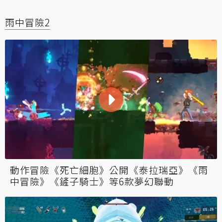
雨中冒險2
動作冒險《死亡細胞》公開《泰拉瑞亞》《雨
中冒險》《鏟子騎士》等6款夢幻聯動