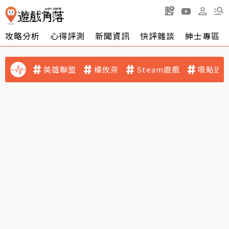
攻略分析
心得評測
新聞資訊
快評雜談
紳士專區
英雄聯盟
橘攸奈
Steam遊戲
吸點迷