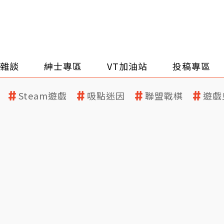
雜談
紳士專區
VT加油站
投稿專區
Steam遊戲
吸點迷因
聯盟戰棋
遊戲