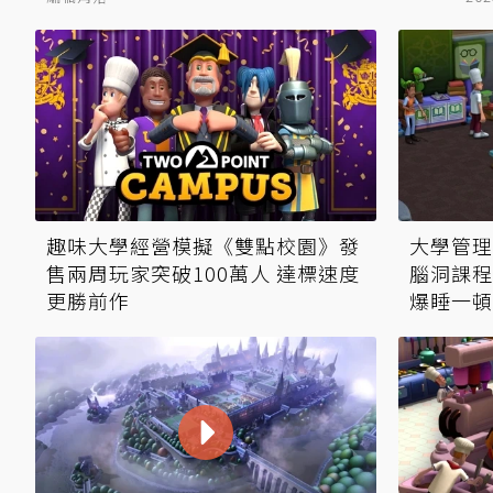
趣味大學經營模擬《雙點校園》發
大學管理
售兩周玩家突破100萬人 達標速度
腦洞課程
更勝前作
爆睡一頓