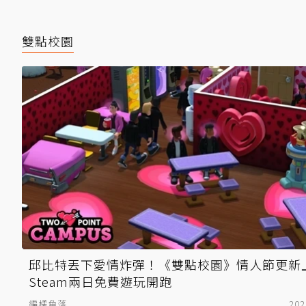
雙點校園
邱比特丟下愛情炸彈！《雙點校園》情人節更新
Steam兩日免費遊玩開跑
編橘角落
202