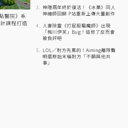
神隱兩年終於復活！《冰菓》同人
神繪師回歸 P站重新上傳大量創作
點醫院》系
設計課程打造
人妻除靈《打屁股驅魔師》出現
「梅川伊芙」Bug！這修了反而會
被負評吧
LOL／對方先罵的！Aiming離隊聲
明還原始末稱對方「不願與他共
事」