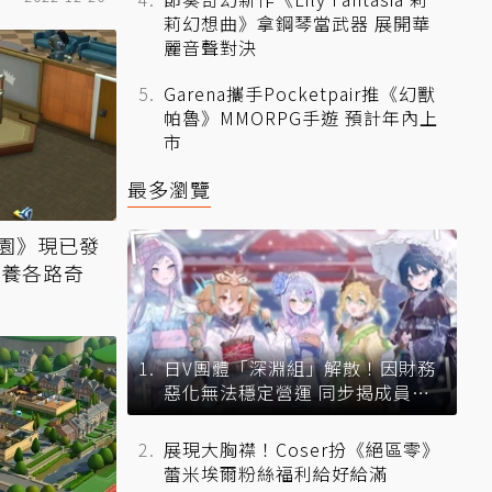
莉幻想曲》拿鋼琴當武器 展開華
麗音聲對決
Garena攜手Pocketpair推《幻獸
帕魯》MMORPG手遊 預計年內上
市
最多瀏覽
園》現已發
培養各路奇
日V團體「深淵組」解散！因財務
惡化無法穩定營運 同步揭成員未
來去向
展現大胸襟！Coser扮《絕區零》
蕾米埃爾粉絲福利給好給滿