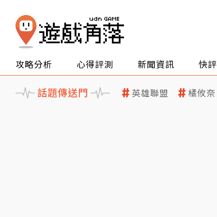
攻略分析
心得評測
新聞資訊
快評
話題傳送門
英雄聯盟
橘攸奈