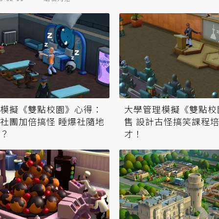
模擬《雙點校園》心得：
大學管理模擬《雙點校
社團加倍搞怪 睡爆社隨地
售 設計古怪搞笑課程
？
才！