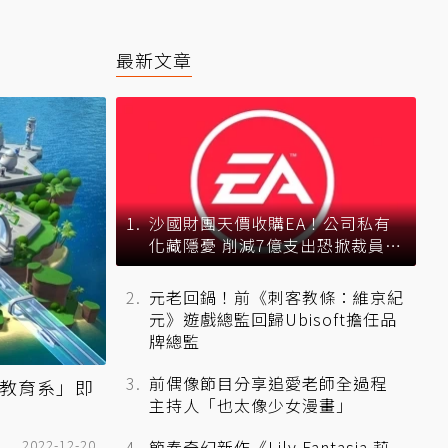
最新文章
沙國財團天價收購EA！公司私有
化藏隱憂 削減7億支出恐掀裁員風
暴？
元老回鍋！前《刺客教條：維京紀
元》遊戲總監回歸Ubisoft擔任品
牌總監
前偶像節目分享追愛老師全過程
空教育系」即
主持人「也太像少女漫畫」
2022-12-20
節奏奇幻新作《Lily Fantasia 莉