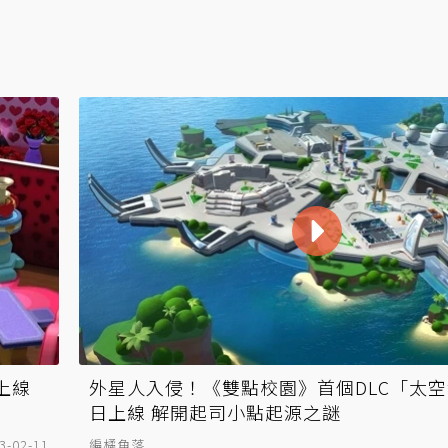
上線
外星人入侵！《雙點校園》首個DLC「太
日上線 解開起司小點起源之謎
3-02-11
編橘角落