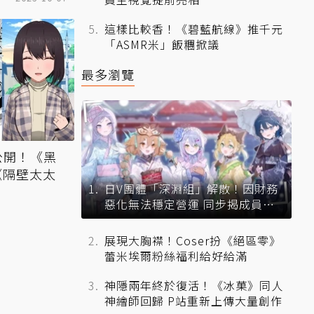
這樣比較香！《碧藍航線》推千元
「ASMR米」飯糰掀議
最多瀏覽
獎公開！《黑
《隔壁太太
日V團體「深淵組」解散！因財務
惡化無法穩定營運 同步揭成員未
來去向
展現大胸襟！Coser扮《絕區零》
蕾米埃爾粉絲福利給好給滿
神隱兩年終於復活！《冰菓》同人
神繪師回歸 P站重新上傳大量創作