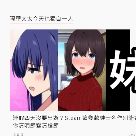
隔壁太太今天也獨自一人
連假四天沒要出遊？Steam這幾款紳士名作別錯
你清明節變清槍節
玄軒軒
202