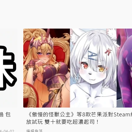
過 包
《傲慢的怪獸公主》等8款芒果派對Stea
放試玩 雙十就要吃超濃起司！
4-04-02
編橘角落