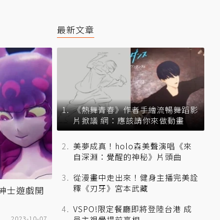
最新文章
《熱舞青春》作者手繪流暢舞蹈影
片掀議 網：應該請你來做動畫
美夢成真！holo森美聲演唱《來
自深淵：覺醒的神秘》片頭曲
從漫畫中走出來！健身主播完美詮
釋《刃牙》宮本武藏
m紳士遊戲開
VSPO!限定餐廳即將登陸台港 成
2023-10-07
員主視覺提前亮相