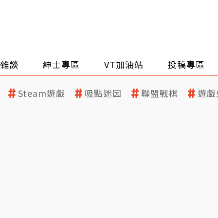
雜談
紳士專區
VT加油站
投稿專區
Steam遊戲
吸點迷因
聯盟戰棋
遊戲