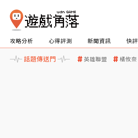
攻略分析
心得評測
新聞資訊
快評
話題傳送門
英雄聯盟
橘攸奈