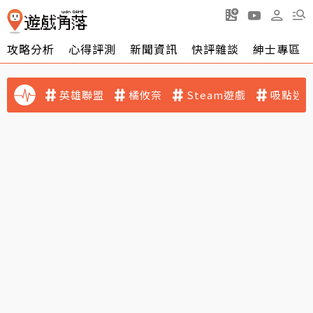
攻略分析
心得評測
新聞資訊
快評雜談
紳士專區
英雄聯盟
橘攸奈
Steam遊戲
吸點迷