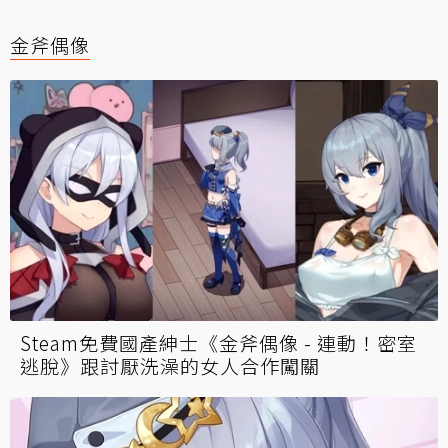
金斧偶像
Steam免費國產紳士《金斧偶像 - 連動！密室
逃脫》跟討厭洗澡的女人合作闖關