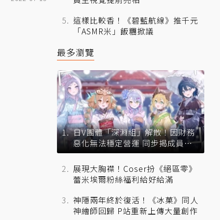
這樣比較香！《碧藍航線》推千元
「ASMR米」飯糰掀議
最多瀏覽
日V團體「深淵組」解散！因財務
惡化無法穩定營運 同步揭成員未
來去向
展現大胸襟！Coser扮《絕區零》
蕾米埃爾粉絲福利給好給滿
神隱兩年終於復活！《冰菓》同人
神繪師回歸 P站重新上傳大量創作