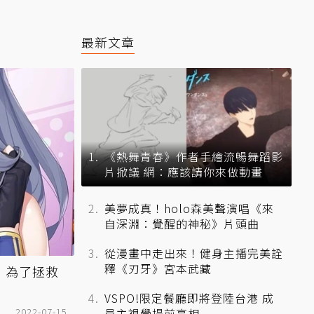
最新文章
《熱舞青春》作者手繪流暢舞蹈影
片掀議 網：應該請你來做動畫
美夢成真！holo森美聲演唱《來
自深淵：覺醒的神秘》片頭曲
從漫畫中走出來！健身主播完美詮
釋《刃牙》宮本武藏
 為了拯救
VSPO!限定餐廳即將登陸台港 成
2022-07-15
員主視覺提前亮相