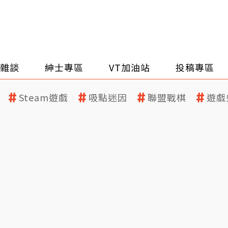
雜談
紳士專區
VT加油站
投稿專區
Steam遊戲
吸點迷因
聯盟戰棋
遊戲