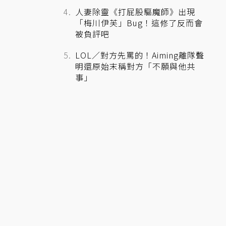
人妻除靈《打屁股驅魔師》出現
「梅川伊芙」Bug！這修了反而會
被負評吧
LOL／對方先罵的！Aiming離隊聲
明還原始末稱對方「不願與他共
事」