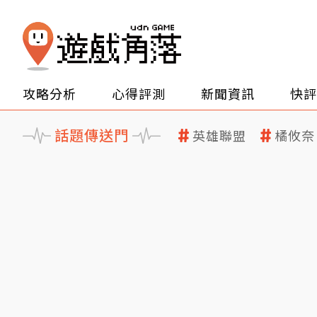
攻略分析
心得評測
新聞資訊
快評
話題傳送門
英雄聯盟
橘攸奈