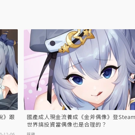
逃脫》跟
國產成人現金流養成《金斧偶像》登Steam
世界搞投資當偶像也是合理的？
3-12-06
啄雞