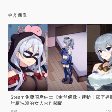
金斧偶像
Steam免費國產紳士《金斧偶像 - 連動！密室
討厭洗澡的女人合作闖關
啄雞
202