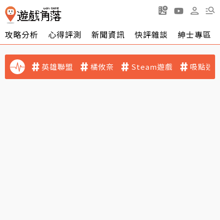
攻略分析
心得評測
新聞資訊
快評雜談
紳士專區
英雄聯盟
橘攸奈
Steam遊戲
吸點迷