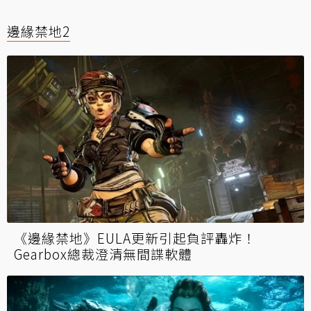
邊緣禁地2
《邊緣禁地》EULA更新引起負評轟炸！
Gearbox總裁澄清無間諜軟體