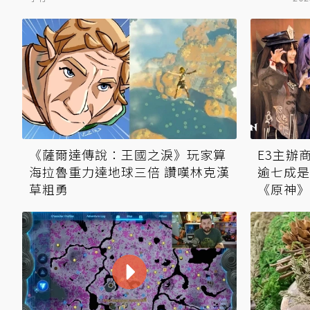
《薩爾達傳說：王國之淚》玩家算
E3主辦
海拉魯重力達地球三倍 讚嘆林克漢
逾七成是
草粗勇
《原神》