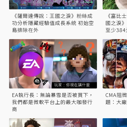
《薩爾達傳說：王國之淚》粉絲成
《富比士
功分析隱藏經驗值成長系統 初始空
國之淚》
島排除在外
至少384
EA執行長：無論暴雪是否被買下，
CMA阻
我們都是微軟平台上的最大咖發行
題：大廠
商