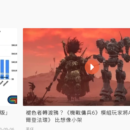
製版」
褪色者轉渡鴉？《機戰傭兵6》模組玩家將
爾登法環》 比想像小架
3-09-06
芋仔