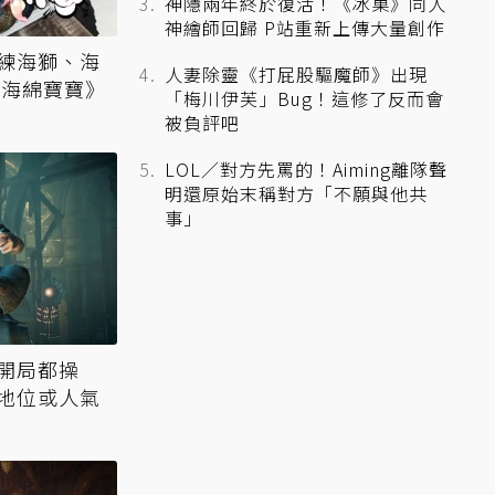
神隱兩年終於復活！《冰菓》同人
神繪師回歸 P站重新上傳大量創作
練海獅、海
人妻除靈《打屁股驅魔師》出現
《海綿寶寶》
「梅川伊芙」Bug！這修了反而會
被負評吧
LOL／對方先罵的！Aiming離隊聲
明還原始末稱對方「不願與他共
事」
開局都操
地位或人氣