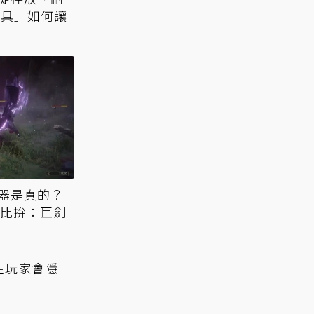
道具」如何讓
器是真的？
大比拚：巨劍