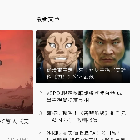
最新文章
從漫畫中走出來！健身主播完美詮
釋《刃牙》宮本武藏
VSPO!限定餐廳即將登陸台港 成
員主視覺提前亮相
這樣比較香！《碧藍航線》推千元
「ASMR米」飯糰掀議
AC導入《艾
沙國財團天價收購EA！公司私有
2023-09-05
化藏隱憂 削減7億支出恐掀裁員風