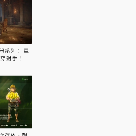
器系列： 單
貫穿對手！
從存放、耐