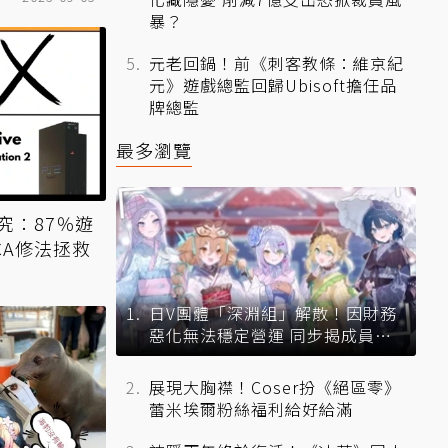
暴？
元老回鍋！前《刺客教條：維京紀
元》遊戲總監回歸Ubisoft擔任品
牌總監
最多瀏覽
究：87％遊
CA修法拯救
日V團體「深淵組」解散！因財務
惡化無法穩定營運 同步揭成員未
來去向
展現大胸襟！Coser扮《絕區零》
蕾米埃爾粉絲福利給好給滿