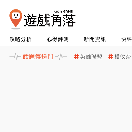
攻略分析
心得評測
新聞資訊
快評
話題傳送門
英雄聯盟
橘攸奈