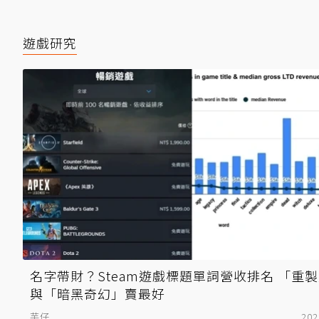
遊戲研究
名字帶財？Steam遊戲標題單詞營收排名 「重
與「暗黑奇幻」賣最好
芋仔
202