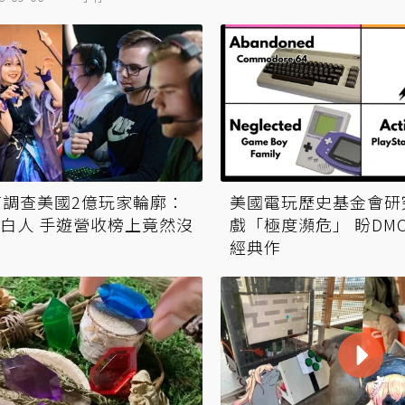
商調查美國2億玩家輪廓：
美國電玩歷史基金會研
白人 手遊營收榜上竟然沒
戲「極度瀕危」 盼DM
經典作