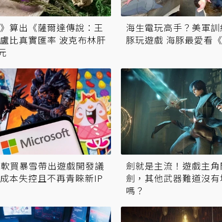
》算出《薩爾達傳說：王
海生電玩高手？美軍訓
盧比真實匯率 波克布林肝
豚玩遊戲 海豚最愛看
元
微軟買暴雪帶出遊戲開發議
劍就是主流！遊戲主角
成本失控且不再青睞新IP
劍，其他武器難道沒有
嗎？