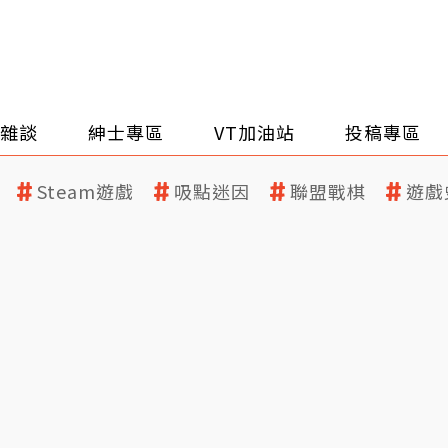
雜談
紳士專區
VT加油站
投稿專區
Steam遊戲
吸點迷因
聯盟戰棋
遊戲