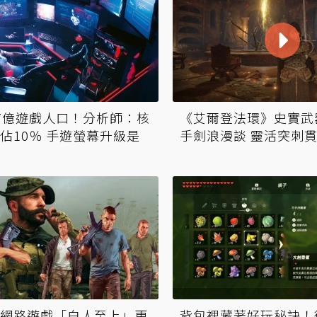
7億遊戲人口！分析師：核
《艾爾登法環》史實武
佔10％ 手遊螢幕升級是
手劍浪漫談 靈活突刺
網路遊戲「白人至上」更
背包裡藏著好玩秘訣！