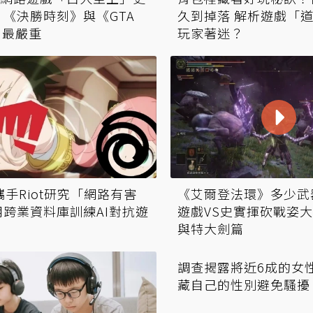
 《決勝時刻》與《GTA
久到掉落 解析遊戲「
e》最嚴重
玩家著迷？
ft攜手Riot研究「網路有害
《艾爾登法環》多少武
用跨業資料庫訓練AI對抗遊
遊戲VS史實揮砍戰姿
與特大劍篇