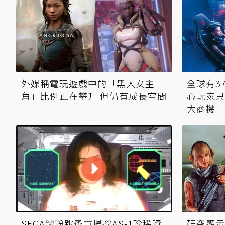
全球有3
外媒稱電玩遊戲中的「黑人女主
心玩家只
角」比例正在攀升 但仍有成長空間
大商機
SEGA鐵粉跳蚤市場挖AS-1珍稀資
研究顯示