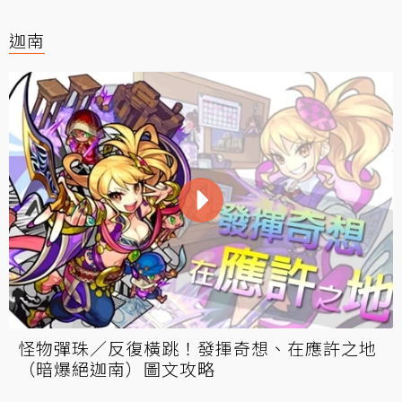
迦南
怪物彈珠／反復橫跳！發揮奇想、在應許之地
（暗爆絕迦南）圖文攻略