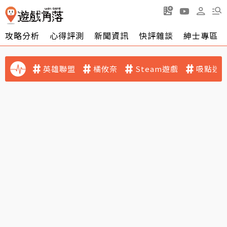
攻略分析
心得評測
新聞資訊
快評雜談
紳士專區
英雄聯盟
橘攸奈
Steam遊戲
吸點迷