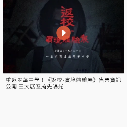
公視《返校》影集版 12 月播出！將加入翠華
中學全新支線故事
專訪赤燭遊戲：聊聊《返校》展覽、《還願》
與新作消息！