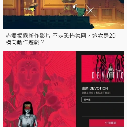
赤燭揭露新作影片 不走恐怖氛圍，這次是2D
橫向動作遊戲？