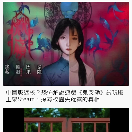
中國版返校？恐怖解謎遊戲《鬼哭嶺》試玩版
上架Steam，探尋校園失蹤案的真相