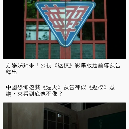
方學姊歸來！公視《返校》影集版超前導預告
釋出
中國恐怖遊戲《煙火》預告神似《返校》惹
議，來看到底像不像？