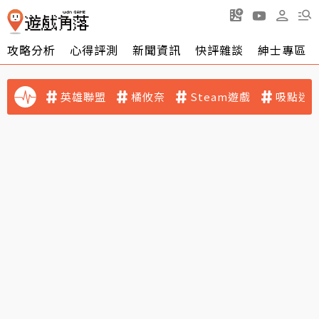
攻略分析
心得評測
新聞資訊
快評雜談
紳士專區
英雄聯盟
橘攸奈
Steam遊戲
吸點迷