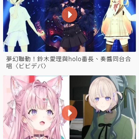
夢幻聯動！鈴木愛理與holo番長、奏醬同台合
唱〈ビビデバ〉